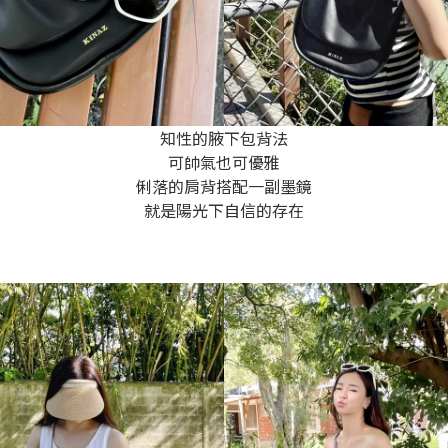
知性的腋下包背法
可帥氣也可優雅
俐落的肩背搭配一副墨鏡
就是陽光下自信的存在