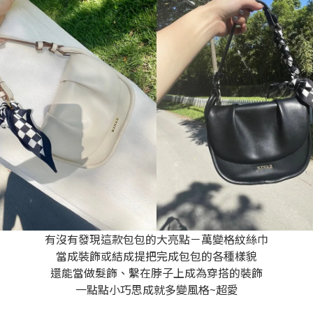
有沒有發現這款包包的大亮點－萬變格紋絲巾
當成裝飾或結成提把完成包包的各種樣貌
還能當做髮飾、繫在脖子上成為穿搭的裝飾
一點點小巧思成就多變風格~超愛