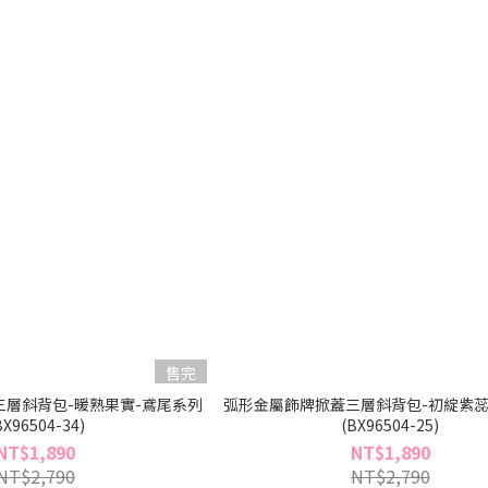
售完
層斜背包-暖熟果實-鳶尾系列
弧形金屬飾牌掀蓋三層斜背包-初綻紫蕊
BX96504-34)
(BX96504-25)
NT$1,890
NT$1,890
NT$2,790
NT$2,790