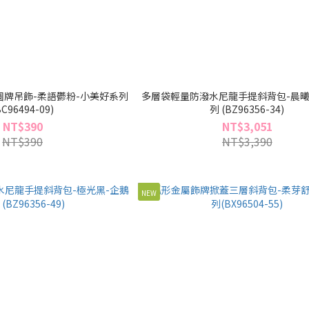
牌吊飾-柔語鬱粉-小美好系列
多層袋輕量防潑水尼龍手提斜背包-晨曦
BC96494-09)
列 (BZ96356-34)
NT$390
NT$3,051
NT$390
NT$3,390
NEW