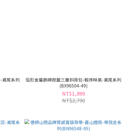
-鳶尾系列
弧形金屬飾牌掀蓋三層斜背包-輕序映黑-鳶尾系列
(BX96504-49)
NT$1,890
NT$2,790