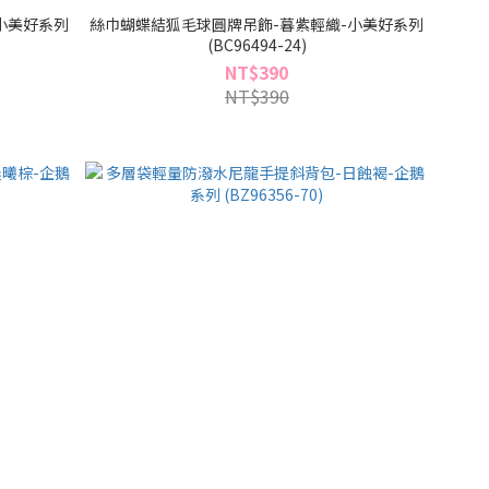
小美好系列
絲巾蝴蝶結狐毛球圓牌吊飾-暮紫輕織-小美好系列
(BC96494-24)
NT$390
NT$390