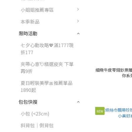
小姐姐推薦專區
本季新品
限時活動
七夕心動攻略💖滿1777現
折177
夾帶心意💘精選皮夾 下單
細緻牛皮零錢鈔票層
再9折
你系列
夏日輕裝美學🎀推薦單品
1890起
包包快搜
NEW
小包 (<23cm)
斜背包｜側背包