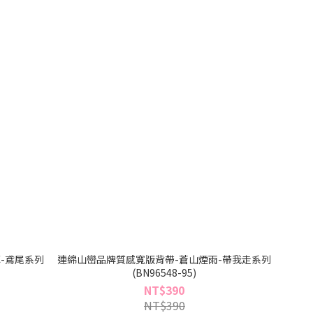
-鳶尾系列
連綿山巒品牌質感寬版背帶-蒼山煙雨-帶我走系列
(BN96548-95)
NT$390
NT$390