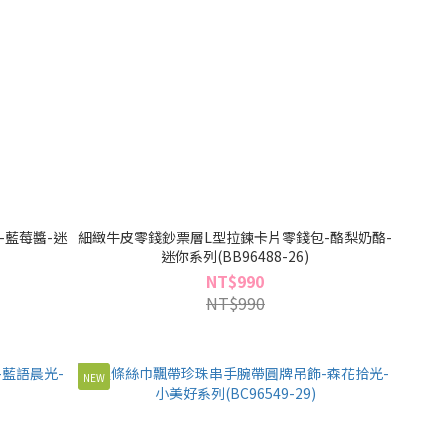
-藍莓醬-迷
細緻牛皮零錢鈔票層L型拉鍊卡片零錢包-酪梨奶酪-
迷你系列(BB96488-26)
NT$990
NT$990
NEW