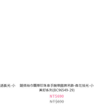
語晨光-小
鏈條絲巾飄帶珍珠串手腕帶圓牌吊飾-森花拾光-小
美好系列(BC96549-29)
NT$690
NT$690