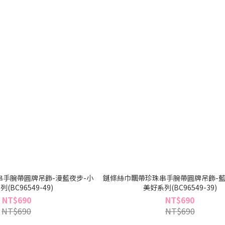
手腕帶圓牌吊飾-漫藍夜步-小
鏈條絲巾飄帶珍珠串手腕帶圓牌吊飾-藍
(BC96549-49)
美好系列(BC96549-39)
NT$690
NT$690
NT$690
NT$690