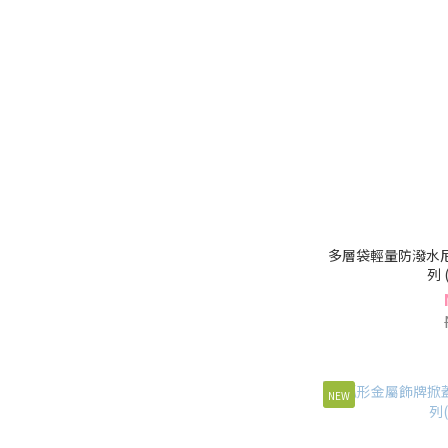
多層袋輕量防潑水尼
列 
NEW