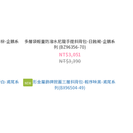
棕-企鵝系
多層袋輕量防潑水尼龍手提斜背包-日蝕褐-企鵝系
列 (BZ96356-70)
NT$3,051
NT$3,390
NEW