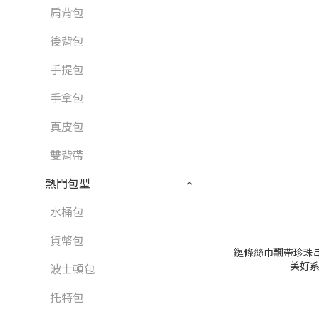
肩背包
後背包
手提包
手拿包
真皮包
雙背帶
熱門包型
水桶包
貨幣包
鏈條絲巾飄帶珍珠串
美好系列
波士頓包
托特包