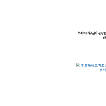
絲巾蝴蝶結狐毛球圓
(