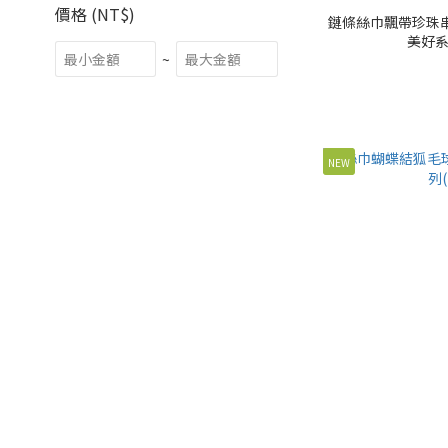
價格 (NT$)
鏈條絲巾飄帶珍珠串
美好系列
~
NEW