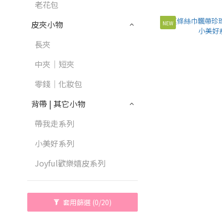
老花包
皮夾小物
NEW
長夾
中夾｜短夾
零錢｜化妝包
背帶 | 其它小物
帶我走系列
小美好系列
Joyful歡樂嬉皮系列
套用篩選
(0/20)