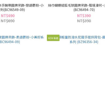
手腕帶圓牌吊飾-戀語鬱粉-小
絲巾蝴蝶結狐毛球圓牌吊飾-莓境漫何-
(BC96549-09)
(BC96494-70)
NT$690
NT$390
NT$690
NT$390
NEW 新色