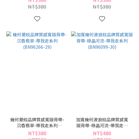
NT$380
NT$380
幾何菱紋品牌質感寬版背帶-
加寬幾何波浪紋品牌質感寬
沉香翡翠-帶我走系列
版背帶-綠晶河流-帶我走系
(BN96266-29)
列(BN96099-30)
NT$380
NT$480