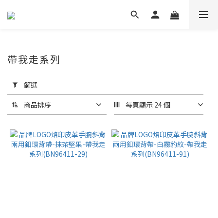
帶我走系列
套
用
篩選
篩
選
商品排序
每頁顯示 24 個
(0/20)
價格
(NT$)
~