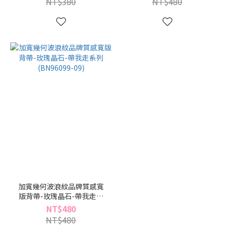
NT$380
NT$480
加寬幾何波浪紋品牌質感寬
版背帶-玫瑰晶石-帶我走系
列(BN96099-09)
NT$480
NT$480