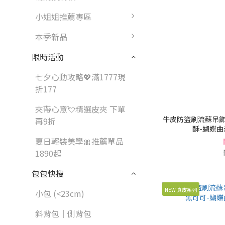
小姐姐推薦專區
本季新品
限時活動
七夕心動攻略💖滿1777現
折177
夾帶心意💘精選皮夾 下單
牛皮防盜刷流蘇吊飾
再9折
酥-蝴蝶曲奇
夏日輕裝美學🎀推薦單品
1890起
包包快搜
NEW 真皮系列
小包 (<23cm)
斜背包｜側背包