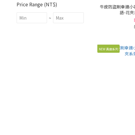
Price Range (NT$)
牛皮防盜刷幸運小
語-花夾系
~
NEW 真皮系列