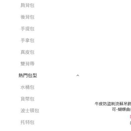
肩背包
後背包
手提包
手拿包
真皮包
雙背帶
熱門包型
水桶包
貨幣包
牛皮防盜刷流蘇吊飾
可-蝴蝶曲奇
波士頓包
托特包