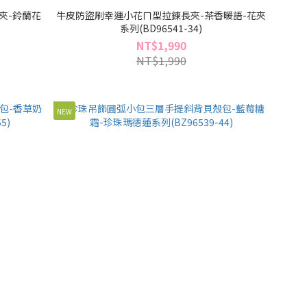
夾-鈴蘭花
牛皮防盜刷幸運小花ㄇ型拉鍊長夾-茶香暖語-花夾
系列(BD96541-34)
NT$1,990
NT$1,990
NEW