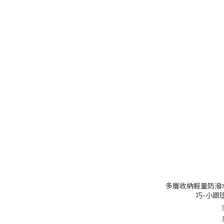
多層收納輕量防潑
巧-小跟班系