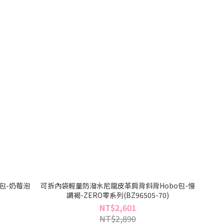
包-奶莓泡
可拆內袋輕量防潑水尼龍皮革肩背斜背Hobo包-慢
)
調褐-ZERO零系列(BZ96505-70)
NT$2,601
NT$2,890