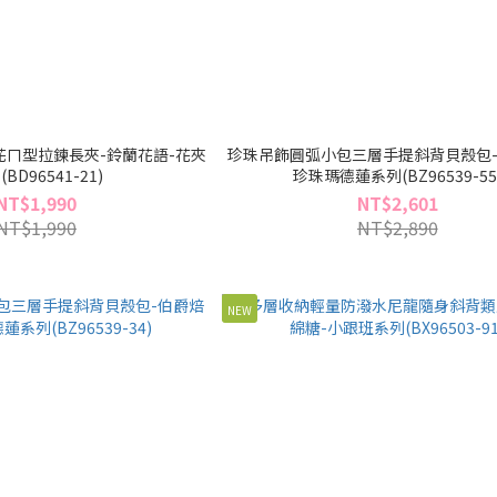
ㄇ型拉鍊長夾-鈴蘭花語-花夾
珍珠吊飾圓弧小包三層手提斜背貝殼包-
BD96541-21)
珍珠瑪德蓮系列(BZ96539-55
NT$1,990
NT$2,601
NT$1,990
NT$2,890
NEW