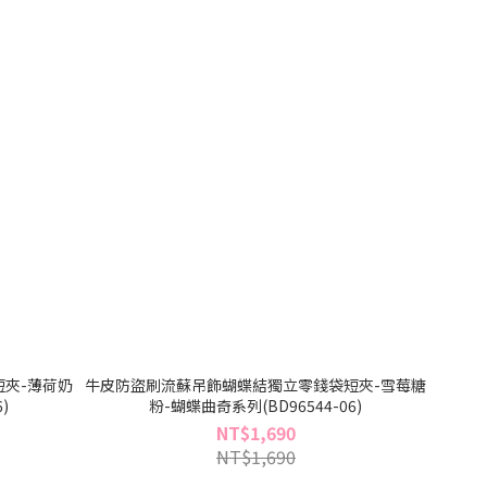
夾-薄荷奶
牛皮防盜刷流蘇吊飾蝴蝶結獨立零錢袋短夾-雪莓糖
)
粉-蝴蝶曲奇系列(BD96544-06)
NT$1,690
NT$1,690