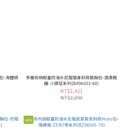
包-海鹽綿
多層收納輕量防潑水尼龍隨身斜背類胸包-酒漬楓
)
糖-小跟班系列(BX96503-80)
NT$2,421
NT$2,690
NEW