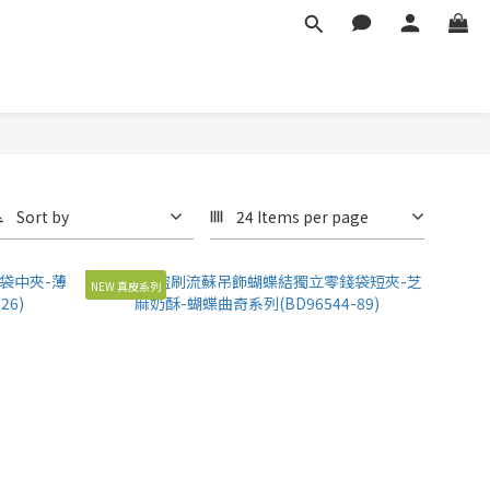
Sort by
24 Items per page
NEW 真皮系列