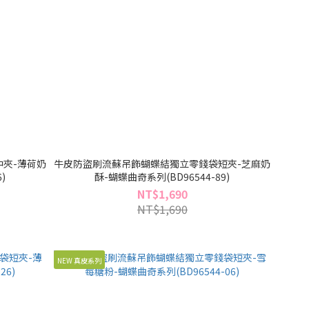
夾-薄荷奶
牛皮防盜刷流蘇吊飾蝴蝶結獨立零錢袋短夾-芝麻奶
)
酥-蝴蝶曲奇系列(BD96544-89)
NT$1,690
NT$1,690
NEW 真皮系列