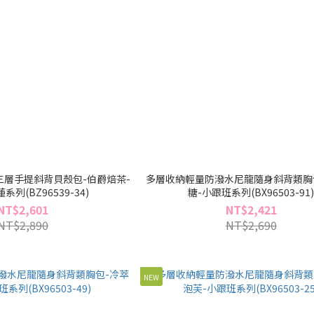
層手提斜背貝殼包-伯爵焙茶-
多層收納輕量防潑水尼龍隨身斜背類胸
列(BZ96539-34)
糖-小跟班系列(BX96503-91
NT$2,601
NT$2,421
NT$2,890
NT$2,690
NEW