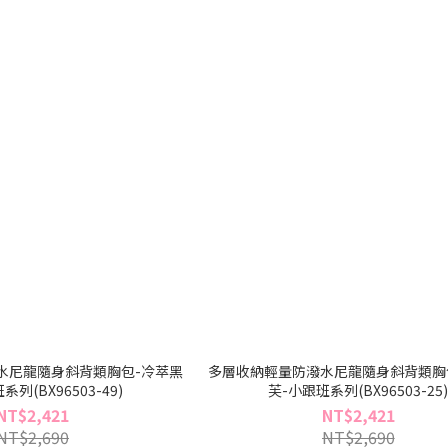
水尼龍隨身斜背類胸包-冷萃黑
多層收納輕量防潑水尼龍隨身斜背類胸
列(BX96503-49)
芙-小跟班系列(BX96503-25
NT$2,421
NT$2,421
NT$2,690
NT$2,690