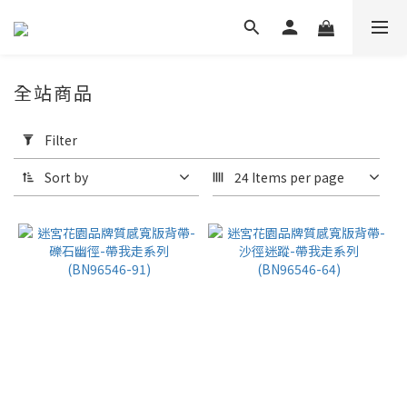
全站商品
Apply
Filter
Filter
(0/20)
Sort by
24 Items per page
Price
Range
(NT$)
~