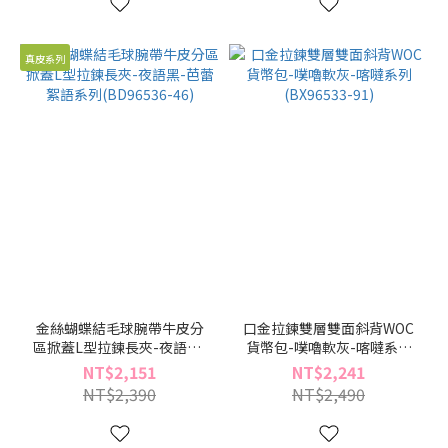
真皮系列
金絲蝴蝶結毛球腕帶牛皮分
口金拉鍊雙層雙面斜背WOC
區掀蓋L型拉鍊長夾-夜語黑-
貨幣包-噗嚕軟灰-喀噠系列
芭蕾絮語系列(BD96536-46)
(BX96533-91)
NT$2,151
NT$2,241
NT$2,390
NT$2,490