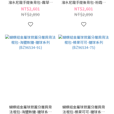
潑水尼龍手提後背包-霧草晨
潑水尼龍手提後背包-粉霜摩
光-小旅程系列(BY96430-29)
卡-小旅程系列(BY96430-09)
NT$2,601
NT$2,601
NT$2,890
NT$2,890
蝴蝶結金屬球掀蓋分層肩背
蝴蝶結金屬球掀蓋分層肩背
法棍包-海鹽軟糖-糖球系列
法棍包-榛果可可-糖球系列