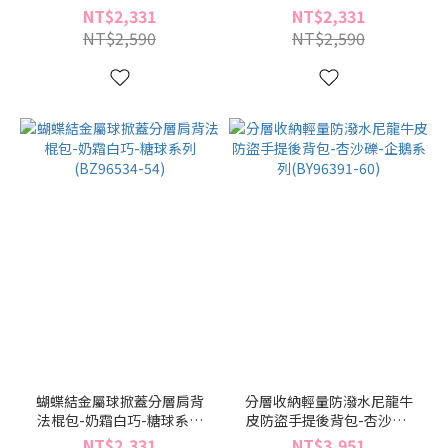
(BZ96534-91)
(BZ96534-75)
NT$2,331
NT$2,331
NT$2,590
NT$2,590
蝴蝶結金屬球掀蓋分層肩背
分層收納輕量防潑水尼龍牛
法棍包-奶霜白巧-糖球系列
皮防盜手提後背包-杏沙礫-
(BZ96534-54)
企鵝系列(BY96391-60)
NT$2,331
NT$3,951