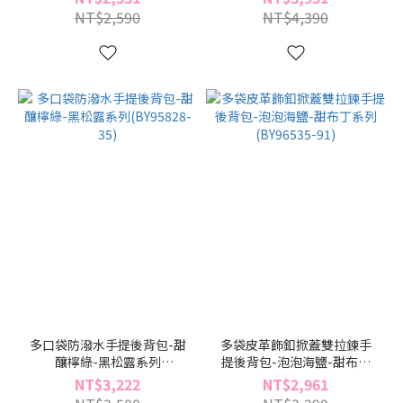
NT$2,590
NT$4,390
多口袋防潑水手提後背包-甜
多袋皮革飾釦掀蓋雙拉鍊手
釀檸綠-黑松露系列
提後背包-泡泡海鹽-甜布丁
(BY95828-35)
系列(BY96535-91)
NT$3,222
NT$2,961