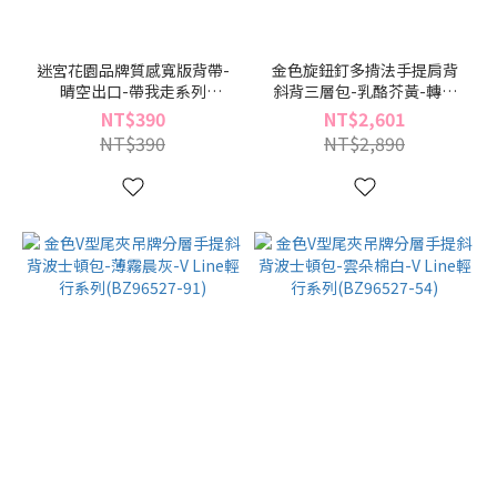
迷宮花園品牌質感寬版背帶-
金色旋鈕釘多揹法手提肩背
晴空出口-帶我走系列
斜背三層包-乳酪芥黃-轉轉
(BN96546-39)
系列(BZ96490-59)
NT$390
NT$2,601
NT$390
NT$2,890