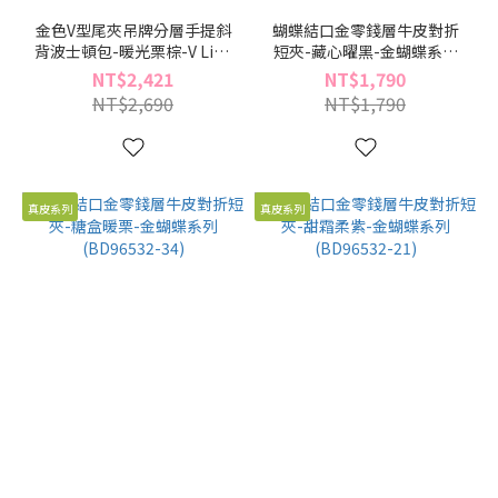
金色V型尾夾吊牌分層手提斜
蝴蝶結口金零錢層牛皮對折
背波士頓包-暖光栗棕-V Line
短夾-藏心曜黑-金蝴蝶系列
輕行系列(BZ96527-34)
(BD96532-46)
NT$2,421
NT$1,790
NT$2,690
NT$1,790
真皮系列
真皮系列