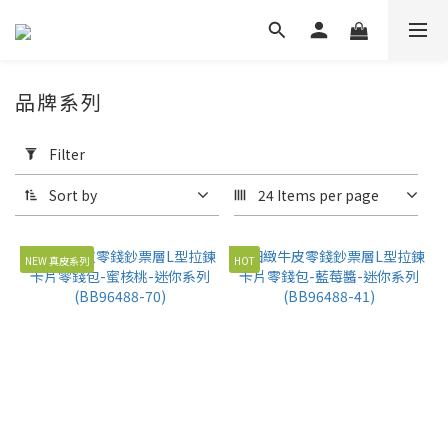
品牌系列
Apply
Filter
Filter
(0/20)
Sort by
24 Items per page
Price
Range
NEW 真皮系列
HOT
(NT$)
~