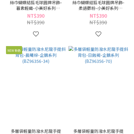
絲巾蝴蝶結狐毛球圓牌吊飾-
絲巾蝴蝶結狐毛球圓牌吊飾-
暮紫輕織-小美好系列
柔語鬱粉-小美好系列
(BC96494-24)
(BC96494-09)
NT$390
NT$390
NT$390
NT$390
NEW 新色
多層袋輕量防潑水尼龍手提
多層袋輕量防潑水尼龍手提