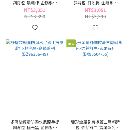
斜背包-晨曦棕-企鵝系列
斜背包-日蝕褐-企鵝系列
(BZ96356-34)
(BZ96356-70)
NT$3,051
NT$3,051
NT$3,390
NT$3,390
NEW
多層袋輕量防潑水尼龍手提
弧形金屬飾牌掀蓋三層斜背
斜背包-極光黑-企鵝系列
包-柔芽舒白-鳶尾系列