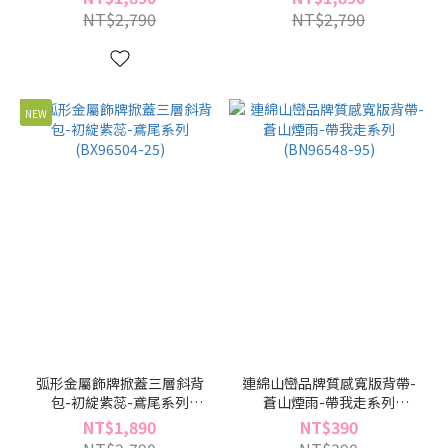
NT$2,790
NT$2,790
NEW
弧形金屬飾牌掀蓋三層斜背
連綿山巒品牌質感寬版背帶-
包-初綻紫蕊-鳶尾系列
蒼山煙雨-帶我走系列
(BX96504-25)
(BN96548-95)
NT$1,890
NT$390