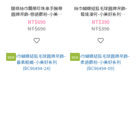
鏈條絲巾飄帶珍珠串手腕帶
絲巾蝴蝶結狐毛球圓牌吊飾-
圓牌吊飾-戀語鬱粉-小美好
莓境漫何-小美好系列
系列(BC96549-09)
(BC96494-70)
NT$690
NT$390
NT$690
NT$390
NEW
NEW