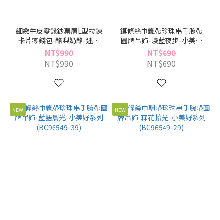
細緻牛皮零錢鈔票層L型拉鍊
鏈條絲巾飄帶珍珠串手腕帶
卡片零錢包-酪梨奶酪-迷你
圓牌吊飾-漫藍夜步-小美好
系列(BB96488-26)
系列(BC96549-49)
NT$990
NT$690
NT$990
NT$690
NEW
NEW