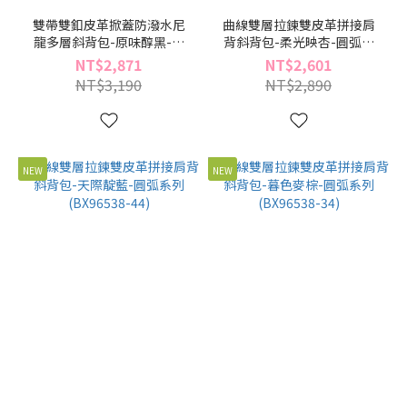
雙帶雙釦皮革掀蓋防潑水尼
曲線雙層拉鍊雙皮革拼接肩
龍多層斜背包-原味醇黑-鹽
背斜背包-柔光映杏-圓弧系
感奶油系列(BX96437-49)
列(BX96538-60)
NT$2,871
NT$2,601
NT$3,190
NT$2,890
NEW
NEW