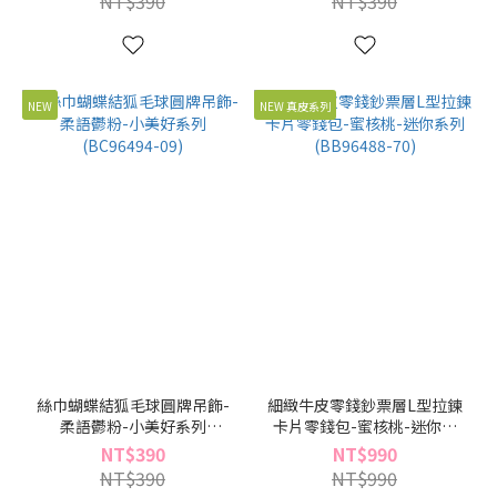
NT$390
NT$390
NEW
NEW 真皮系列
絲巾蝴蝶結狐毛球圓牌吊飾-
細緻牛皮零錢鈔票層L型拉鍊
柔語鬱粉-小美好系列
卡片零錢包-蜜核桃-迷你系
(BC96494-09)
列(BB96488-70)
NT$390
NT$990
NT$390
NT$990