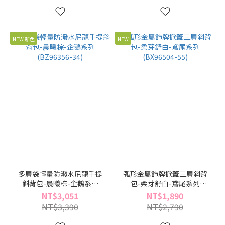
NEW 新色
NEW
多層袋輕量防潑水尼龍手提
弧形金屬飾牌掀蓋三層斜背
斜背包-晨曦棕-企鵝系列
包-柔芽舒白-鳶尾系列
(BZ96356-34)
(BX96504-55)
NT$3,051
NT$1,890
NT$3,390
NT$2,790