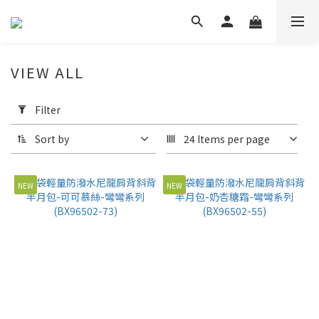
VIEW ALL
Apply
Filter
Filter
(0/20)
Sort by
24 Items per page
Price
Range
NEW
NEW
(NT$)
~