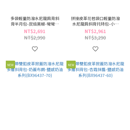
多袋輕量防潑水尼龍肩背斜
拼接皮革花苞袋口輕量防潑
背半月包-炭焙黑椒-彎彎系
水尼龍肩斜背托特包-小麥
列(BX96502-49)
栗-祼麥吐司系列(BZ96302-
NT$2,691
NT$2,961
34)
NT$2,990
NT$3,290
NEW
NEW