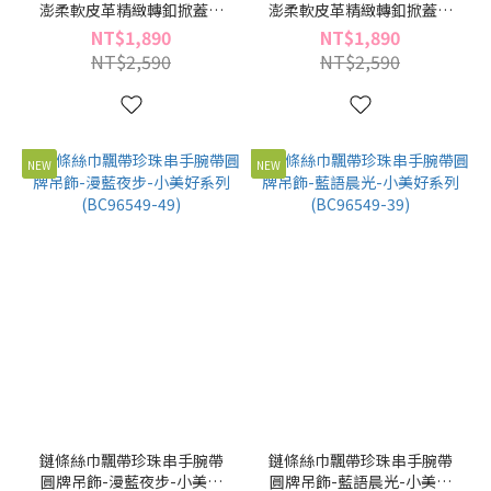
澎柔軟皮革精緻轉釦掀蓋斜
澎柔軟皮革精緻轉釦掀蓋斜
背包-青檸霜-澳式丹波麵包
背包-淡薰酪-澳式丹波麵包
NT$1,890
NT$1,890
系列(BX96393-29)
系列(BX96393-24)
NT$2,590
NT$2,590
NEW
NEW
鏈條絲巾飄帶珍珠串手腕帶
鏈條絲巾飄帶珍珠串手腕帶
圓牌吊飾-漫藍夜步-小美好
圓牌吊飾-藍語晨光-小美好