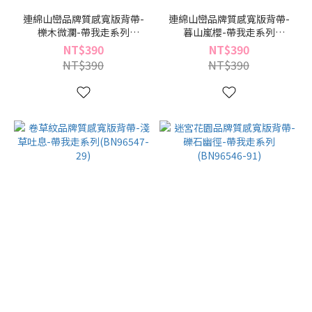
連綿山巒品牌質感寬版背帶-
連綿山巒品牌質感寬版背帶-
櫟木微瀾-帶我走系列
暮山嵐櫻-帶我走系列
(BN96548-34)
(BN96548-09)
NT$390
NT$390
NT$390
NT$390