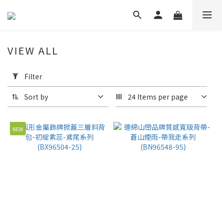
VIEW ALL
Apply
Filter
Filter
(0/20)
Sort by
24 Items per page
Price
Range
NEW
(NT$)
~