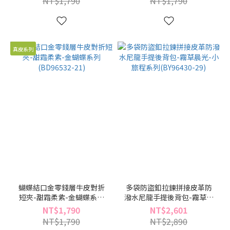
NT$1,790
NT$1,790
真皮系列
蝴蝶結口金零錢層牛皮對折
多袋防盜釦拉鍊拼接皮革防
短夾-甜霜柔紫-金蝴蝶系列
潑水尼龍手提後背包-霧草晨
(BD96532-21)
光-小旅程系列(BY96430-29)
NT$1,790
NT$2,601
NT$1,790
NT$2,890