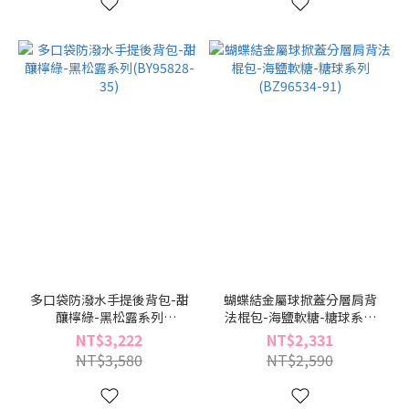
多口袋防潑水手提後背包-甜
蝴蝶結金屬球掀蓋分層肩背
釀檸綠-黑松露系列
法棍包-海鹽軟糖-糖球系列
(BY95828-35)
(BZ96534-91)
NT$3,222
NT$2,331
NT$3,580
NT$2,590