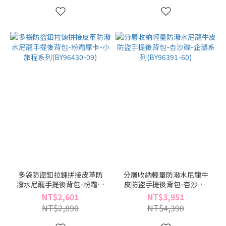
多袋防盜釦拉鍊拼接皮革防
分層收納輕量防潑水尼龍牛
潑水尼龍手提後背包-粉霜摩
皮防盜手提後背包-杏沙礫-
卡-小旅程系列(BY96430-09)
企鵝系列(BY96391-60)
NT$2,601
NT$3,951
NT$2,890
NT$4,390