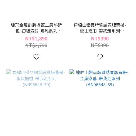
弧形金屬飾牌掀蓋三層斜背
連綿山巒品牌質感寬版背帶-
包-初綻紫蕊-鳶尾系列
蒼山煙雨-帶我走系列
(BX96504-25)
(BN96548-95)
NT$1,890
NT$390
NT$2,790
NT$390