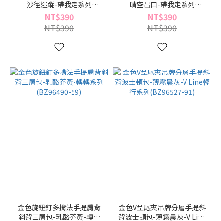
沙徑迷蹤-帶我走系列
晴空出口-帶我走系列
(BN96546-64)
(BN96546-39)
NT$390
NT$390
NT$390
NT$390
金色旋鈕釘多揹法手提肩背
金色V型尾夾吊牌分層手提斜
斜背三層包-乳酪芥黃-轉轉
背波士頓包-薄霧晨灰-V Line