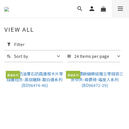
VIEW ALL
Apply
Filter
Filter
(0/20)
Sort by
24 Items per page
Price
Range
真皮系列
真皮系列
(NT$)
~