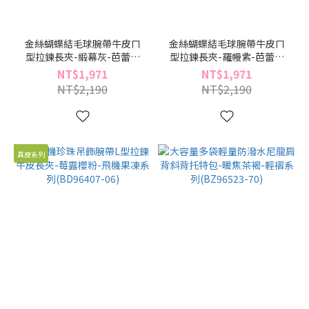
金絲蝴蝶結毛球腕帶牛皮ㄇ
金絲蝴蝶結毛球腕帶牛皮ㄇ
型拉鍊長夾-緞幕灰-芭蕾絮
型拉鍊長夾-羅幔紫-芭蕾絮
語系列(BD96479-89)
語系列(BD96479-21)
NT$1,971
NT$1,971
NT$2,190
NT$2,190
真皮系列