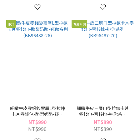
HOT
真皮系列
細緻牛皮零錢鈔票層L型拉鍊
細緻牛皮三層ㄇ型拉鍊卡片
卡片零錢包-酪梨奶酪-迷你
零錢包-蜜核桃-迷你系列
系列(BB96488-26)
(BB96487-70)
NT$990
NT$890
NT$990
NT$890