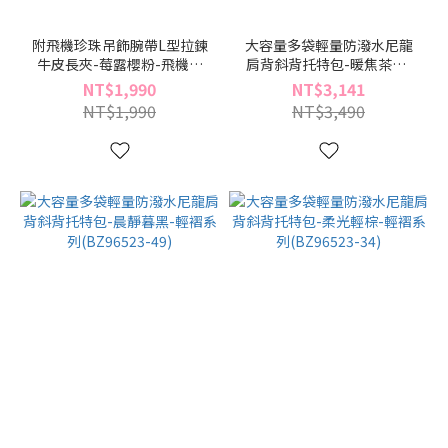
附飛機珍珠吊飾腕帶L型拉鍊
大容量多袋輕量防潑水尼龍
牛皮長夾-莓露櫻粉-飛機果
肩背斜背托特包-暖焦茶褐-
凍系列(BD96407-06)
輕褶系列(BZ96523-70)
NT$1,990
NT$3,141
NT$1,990
NT$3,490