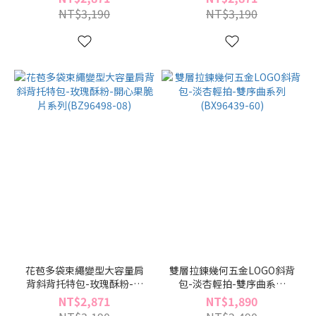
NT$3,190
NT$3,190
花苞多袋束繩變型大容量肩
雙層拉鍊幾何五金LOGO斜背
背斜背托特包-玫瑰酥粉-開
包-淡杏輕拍-雙序曲系列
心果脆片系列(BZ96498-08)
(BX96439-60)
NT$2,871
NT$1,890