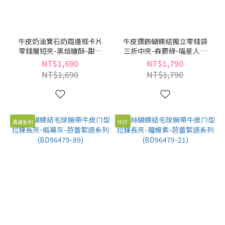
牛皮奶油寶石奶霜邊框卡片
牛皮鑽飾蝴蝶結獨立零錢袋
零錢層短夾-黑焙糖酥-甜白
三折中夾-森鬱綠-喵星人系
邊系列(BD96474-46)
列(BD96472-29)
NT$1,690
NT$1,790
NT$1,690
NT$1,790
真皮系列
HOT