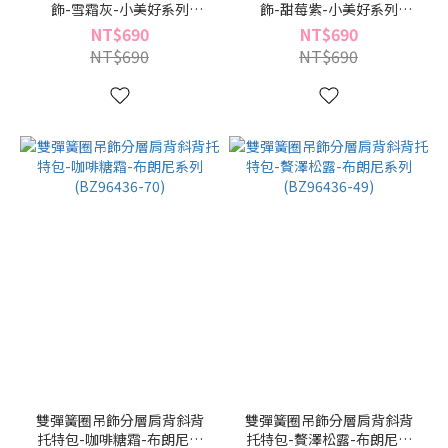
飾-雪霜灰-小美好系列
飾-甜莓紫-小美好系列
(BC96530-91)
(BC96530-24)
NT$690
NT$690
NT$690
NT$690
雙彈簧圈吊飾分層肩背斜背
雙彈簧圈吊飾分層肩背斜背
托特包-咖啡糖霜-布朗尼系
托特包-贅澤松露-布朗尼系