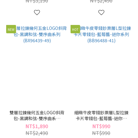
NT$3,190
NT$2,490
NEW
HOT
雙層拉鍊幾何五金LOGO斜背
細緻牛皮零錢鈔票層L型拉鍊
包-黑調和弦-雙序曲系列
卡片零錢包-藍莓醬-迷你系
(BX96439-49)
列(BB96488-41)
NT$1,890
NT$990
NT$2,490
NT$990