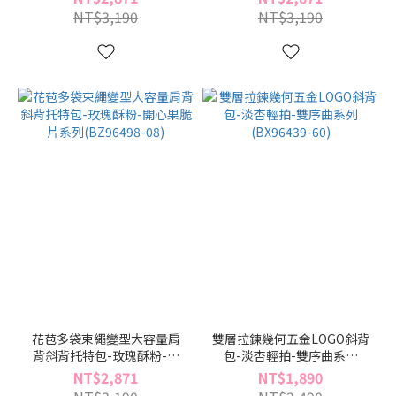
NT$3,190
NT$3,190
花苞多袋束繩變型大容量肩
雙層拉鍊幾何五金LOGO斜背
背斜背托特包-玫瑰酥粉-開
包-淡杏輕拍-雙序曲系列
心果脆片系列(BZ96498-08)
(BX96439-60)
NT$2,871
NT$1,890