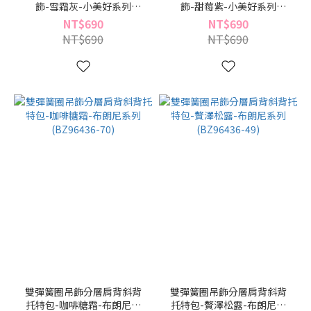
飾-雪霜灰-小美好系列
飾-甜莓紫-小美好系列
(BC96530-91)
(BC96530-24)
NT$690
NT$690
NT$690
NT$690
雙彈簧圈吊飾分層肩背斜背
雙彈簧圈吊飾分層肩背斜背
托特包-咖啡糖霜-布朗尼系
托特包-贅澤松露-布朗尼系