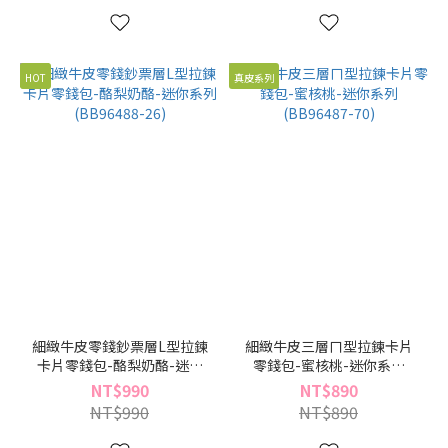
HOT
真皮系列
細緻牛皮零錢鈔票層L型拉鍊
細緻牛皮三層ㄇ型拉鍊卡片
卡片零錢包-酪梨奶酪-迷你
零錢包-蜜核桃-迷你系列
系列(BB96488-26)
(BB96487-70)
NT$990
NT$890
NT$990
NT$890