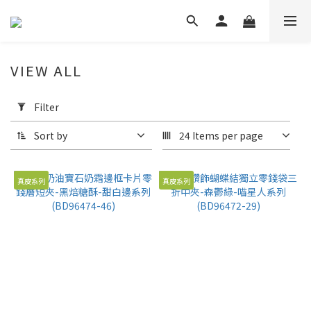
VIEW ALL
Apply
Filter
Filter
(0/20)
Sort by
24 Items per page
Price
Range
真皮系列
真皮系列
(NT$)
~