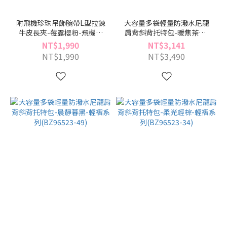
附飛機珍珠吊飾腕帶L型拉鍊
大容量多袋輕量防潑水尼龍
牛皮長夾-莓露櫻粉-飛機果
肩背斜背托特包-暖焦茶褐-
凍系列(BD96407-06)
輕褶系列(BZ96523-70)
NT$1,990
NT$3,141
NT$1,990
NT$3,490