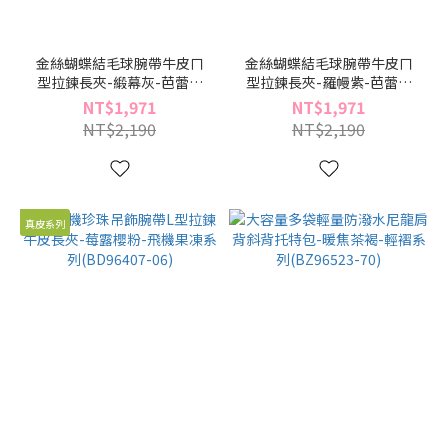
金絲蝴蝶結毛球腕帶牛皮ㄇ
金絲蝴蝶結毛球腕帶牛皮ㄇ
型拉鍊長夾-緞幕灰-芭蕾絮
型拉鍊長夾-羅幔紫-芭蕾絮
語系列(BD96479-89)
語系列(BD96479-21)
NT$1,971
NT$1,971
NT$2,190
NT$2,190
真皮系列