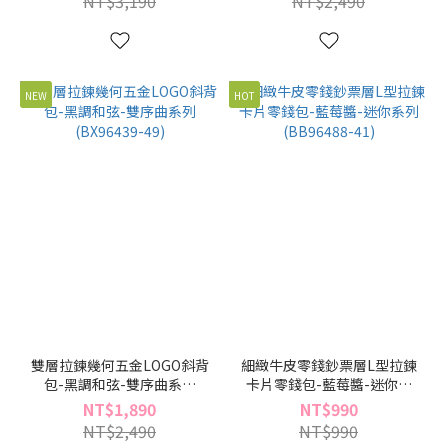
NT$3,190
NT$2,490
NEW
HOT
雙層拉鍊幾何五金LOGO斜背
細緻牛皮零錢鈔票層L型拉鍊
包-黑調和弦-雙序曲系列
卡片零錢包-藍莓醬-迷你系
(BX96439-49)
列(BB96488-41)
NT$1,890
NT$990
NT$2,490
NT$990