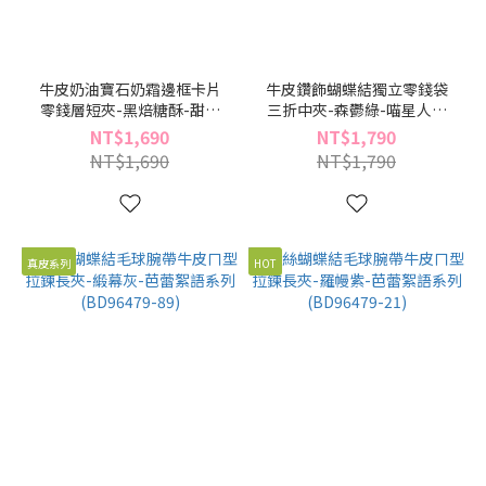
牛皮奶油寶石奶霜邊框卡片
牛皮鑽飾蝴蝶結獨立零錢袋
零錢層短夾-黑焙糖酥-甜白
三折中夾-森鬱綠-喵星人系
邊系列(BD96474-46)
列(BD96472-29)
NT$1,690
NT$1,790
NT$1,690
NT$1,790
真皮系列
HOT