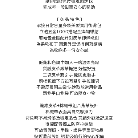
讓你始終保持穩定的步伐
完成每一段甜而安心的移動
〔 商 品 特 色 〕
承接日常容量多袋美型實用後背包
立體五金LOGO搭配金燦蝴蝶結
前幅包蓋搭配針釦皮革飾條磁釦
為柔軟布丁 圓潤外型保持俐落結構
為收納多一份安心感
低飽和色調中加入一點溫柔亮點
質感皮革織帶提把 好握好提
主袋皮革雙引手 開閤更順手
前幅包蓋下方設有雙引手拉鍊袋
不需反覆開主袋 快速取放常用物品
兩側平口側袋 可放隨身小物
纖維皮革+棉織帶組合背帶設計
棉織帶表面具自然摩擦力
背負時不易滑落及穩定貼合 兼顧外觀及舒適度
後幅配置獨立防盜拉鍊袋
可放置護照、手機、證件等重要物品
貼近背部設計 通勤及旅行的安心配備