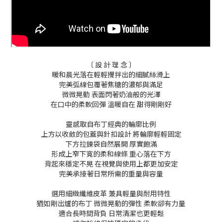
〔 設 計 理 念 〕
暖和晨光落在輕輕攪拌出的細膩絲滑上
完美弧線包覆著焦糖的濃郁與滿足
微微晃動 表面閃著奶油般的光澤
在口中的柔軟回彈 溫暖自在 甜得剛剛好
靈感取自布丁經典的輪廓比例
上方以收斂的包蓋與針扣設計 將輪廓輕輕固定
下方拉鍊袋自然展開 厚實飽滿
形成上窄下寬的柔和線條 重心落在下方
背起來穩定不晃 在視覺與使用上都更加安定
完美承接著日常所需的重量與容量
選用細緻纖維皮革 兼具輕量與耐用特性
猶如剛出爐的布丁 微微晃動的彈性 柔軟卻有力量
適合長時間背負 日常清潔也更輕鬆