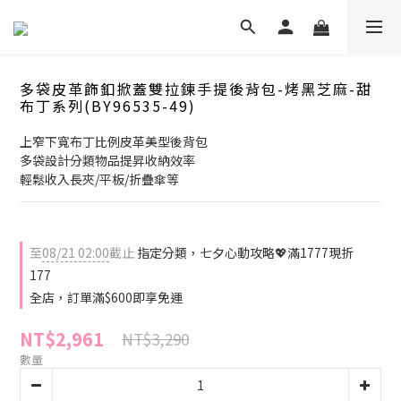
多袋皮革飾釦掀蓋雙拉鍊手提後背包-烤黑芝麻-甜
布丁系列(BY96535-49)
上窄下寬布丁比例皮革美型後背包
多袋設計分類物品提昇收納效率
輕鬆收入長夾/平板/折疊傘等
至
08/21 02:00
截止
指定分類，七夕心動攻略💖滿1777現折
177
全店，訂單滿$600即享免運
NT$2,961
NT$3,290
數量