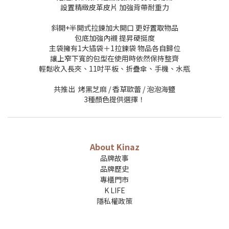
設置精緻皮革皮片 加強背帶耐重力
斜開+半開式拉鍊加大開口 更好置取物品
包底加強內襯 提昇硬挺度
主袋擁有1大插袋＋1拉鍊袋 物品各自歸位
讓上窄下寬的包型在使用時依然保持整齊
輕鬆收入長夾、11吋平板、折疊傘、手機、水瓶
共推出 烤黑芝麻 / 香草歐蕾 / 泡泡海鹽
3種顏色提供選擇！
About Kinaz
品牌故事
品牌歷史
專櫃門市
K LIFE
隱私權政策