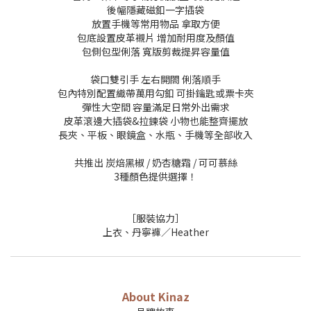
後幅隱藏磁釦一字插袋
放置手機等常用物品 拿取方便
包底設置皮革襯片 增加耐用度及顏值
包側包型俐落 寬版剪裁提昇容量值
袋口雙引手 左右開閤 俐落順手
包內特別配置織帶萬用勾釦 可掛鑰匙或票卡夾
彈性大空間 容量滿足日常外出需求
皮革滾邊大插袋&拉鍊袋 小物也能整齊擺放
長夾、平板、眼鏡盒、水瓶、手機等全部收入
共推出 炭焙黑椒 / 奶杏糖霜 / 可可慕絲
3種顏色提供選擇！
［服裝協力］
上衣、丹寧褲／Heather
About Kinaz