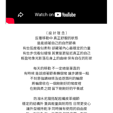
〔 設 計 理 念 〕
反覆移動中 真正舒服的狀態
是能順著自己的自然節奏
有些弧度看似柔和 卻藏著內心最穩定的力量
有些步伐看似緩慢 其實是更貼近真正的自己
輕盈地像光影落在身上的曲線 保有自在的形狀
每天的移動 不一定總是筆直的
有時候 是該順著節奏轉個彎 讓步調慢一點
不刻意強調線條及追逐鋒利的輪廓
將輪廓收在一個剛剛好的彎度裡
在剛與柔之間 留下剛剛好的平衡感
防潑水尼龍搭配超纖皮革細節
穩定的結構外 兼具輕量與耐用性 日常更安心
讓外型維持乾淨 同時擁有使用的自由度