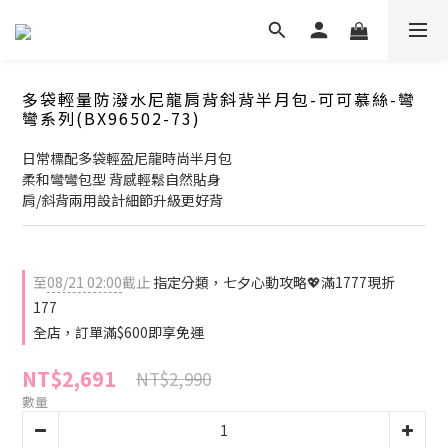
多袋輕量防潑水尼龍肩背斜背半月包-可可慕絲-彎
彎系列(BX96502-73)
日常標配多袋輕盈尼龍時尚半月包
柔和彎彎包型 背感輕鬆自然貼身
肩/斜背兩用設計細節升級更好背
至
08/21 02:00
截止
指定分類，七夕心動攻略💖滿1777現折
177
全店，訂單滿$600即享免運
NT$2,691
NT$2,990
數量