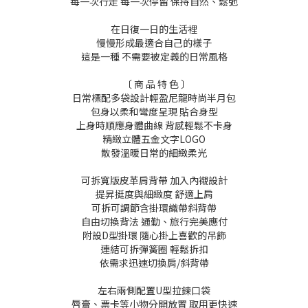
每一次行走 每一次停留 保持自然、鬆弛
在日復一日的生活裡
慢慢形成最適合自己的樣子
這是一種 不需要被定義的日常風格
〔 商 品 特 色 〕
日常標配多袋設計輕盈尼龍時尚半月包
包身以柔和彎度呈現 貼合身型
上身時順應身體曲線 背感輕鬆不卡身
精緻立體五金文字LOGO
散發溫暖日常的細緻柔光
可拆寬版皮革肩背帶 加入內襯設計
提昇挺度與細緻度 舒適上肩
可拆可調節含掛環織帶斜背帶
自由切換背法 通勤、旅行完美應付
附設D型掛環 隨心掛上喜歡的吊飾
連結可拆彈簧圈 輕鬆拆扣
依需求迅速切換肩/斜背帶
左右兩側配置U型拉鍊口袋
唇膏、票卡等小物分開放置 取用更快速