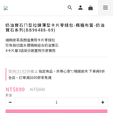
奶油寶石ㄇ型拉鍊薄型卡片零錢包-楓糖布蕾-奶油
寶石系列(BB96486-69)
細緻皮革高顏值實用卡片零錢包
珍珠與切面水鑽精緻結合奶油寶石
4卡片層3插袋分類置物方便實用
至
08/21 02:00
截止
指定商品，夾帶心意💘精選皮夾 下單再9折
全店，訂單滿$600即享免運
NT$690
NT$690
數量