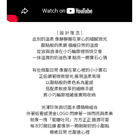
〔 設 計 理 念 〕
此刻的溫柔 像靜靜握在掌心的細膩微光
甜點般的柔調 描繪日常的溫度
從容與浪漫在小巧輪廓裡悄悄交會
一抹溫潤的奶油色澤 點亮一顆寶石心情
有些微甜日常 像握在掌心裡的小小寶石
正低調著微微發光 展現溫柔氣場
以甜點般的柔色系為靈感
搭配柔軟皮革的細緻手感
將小巧輪廓裡藏進實用收納
光澤珍珠與切面水鑽精緻組合
伴著低奢感燙金LOGO 閃爍著一抹閃亮與柔美
就像一塊「蜜糖吐司」方方正正 圓潤可愛
每次打開拉鍊 都像拆一顆剛剛好的小甜點
療癒日常 也甜進心裡