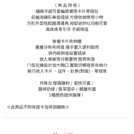
〔 商 品 特 色 〕
細緻手感可愛輪廓實用卡片零錢包
前幅海鷗形美型插袋 方便收納常用小物
方形外型搭配圓潤邊角 宛如迷你吐司般可愛
真皮皮革引手 手感極佳
後幅卡片收納層
層層分佈有條理 隨手置入便利取用
袋內兩側皆設置插袋
放入單據等分類置物 整齊俐落
ㄇ型拉鍊設計加大開口 置取流暢提昇收納力
輕巧收入卡片 、証件、鈔票(對摺)、零錢等
共推出 櫻霜糖粉 / 蜜桃可露 /
甜檸奶綠 / 香草雲朵 / 楓糖布蕾
5種顏色提供選擇！
※此商品不附保證卡及保固服務※