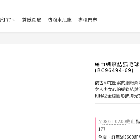
177
質感真皮
防潑水尼龍
專櫃門市
絲巾蝴蝶結狐毛球
(BC96494-69)
復古印花圖案的細緻柔
令人少女心的蝴蝶結與
KINAZ金燦圓形飾牌光
至
08/21 02:00
截止
指
177
全店，訂單滿$600