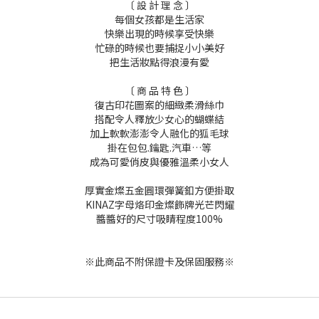
〔 設 計 理 念 〕
每個女孩都是生活家
快樂出現的時候享受快樂
忙碌的時候也要捕捉小小美好
把生活妝點得浪漫有愛
〔 商 品 特 色 〕
復古印花圖案的細緻柔滑絲巾
搭配令人釋放少女心的蝴蝶結
加上軟軟澎澎令人融化的狐毛球
掛在包包.鑰匙.汽車…等
成為可愛俏皮與優雅溫柔小女人
厚實金燦五金圓環彈簧釦方便掛取
KINAZ字母烙印金燦飾牌光芒閃耀
醬醬好的尺寸吸睛程度100%
※此商品不附保證卡及保固服務※