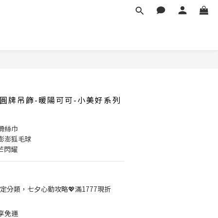
圓牌吊飾-暖陽可可-小美好系列
滑絲巾
澎澎狐毛球
芒閃耀
定分類，七夕心動攻略💖滿1777現折
即享免運