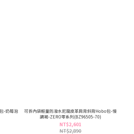
包-奶莓泡
可拆內袋輕量防潑水尼龍皮革肩背斜背Hobo包-慢
)
調褐-ZERO零系列(BZ96505-70)
NT$2,601
NT$2,890