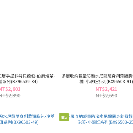
層手提斜背貝殼包-伯爵焙茶-
多層收納輕量防潑水尼龍隨身斜背類胸
列(BZ96539-34)
糖-小跟班系列(BX96503-91
NT$2,601
NT$2,421
NT$2,890
NT$2,690
NEW