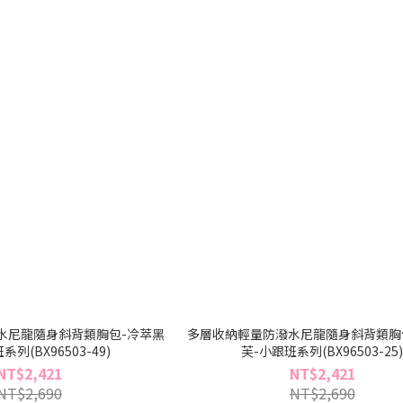
水尼龍隨身斜背類胸包-冷萃黑
多層收納輕量防潑水尼龍隨身斜背類胸
列(BX96503-49)
芙-小跟班系列(BX96503-25
NT$2,421
NT$2,421
NT$2,690
NT$2,690