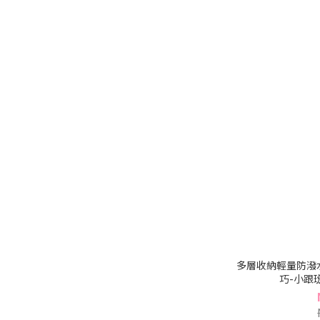
多層收納輕量防潑
巧-小跟班系