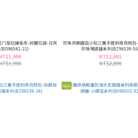
ㄇ型拉鍊長夾-鈴蘭花語-花夾
珍珠吊飾圓弧小包三層手提斜背貝殼包-
BD96541-21)
珍珠瑪德蓮系列(BZ96539-55
NT$1,990
NT$2,601
NT$1,990
NT$2,890
NEW