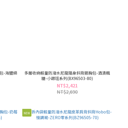
包-海鹽綿
多層收納輕量防潑水尼龍隨身斜背類胸包-酒漬楓
)
糖-小跟班系列(BX96503-80)
NT$2,421
NT$2,690
NEW