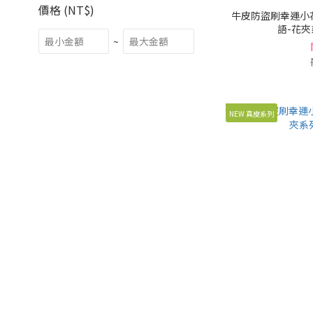
價格 (NT$)
牛皮防盜刷幸運小
語-花夾系
~
NEW 真皮系列