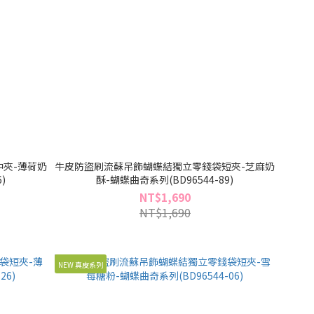
夾-薄荷奶
牛皮防盜刷流蘇吊飾蝴蝶結獨立零錢袋短夾-芝麻奶
)
酥-蝴蝶曲奇系列(BD96544-89)
NT$1,690
NT$1,690
NEW 真皮系列