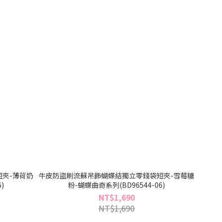
夾-薄荷奶
牛皮防盜刷流蘇吊飾蝴蝶結獨立零錢袋短夾-雪莓糖
)
粉-蝴蝶曲奇系列(BD96544-06)
NT$1,690
NT$1,690