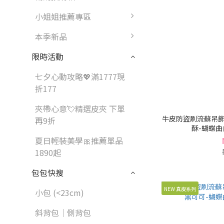
小姐姐推薦專區
本季新品
限時活動
七夕心動攻略💖滿1777現
折177
夾帶心意💘精選皮夾 下單
牛皮防盜刷流蘇吊飾
再9折
酥-蝴蝶曲奇
夏日輕裝美學🎀推薦單品
1890起
包包快搜
NEW 真皮系列
小包 (<23cm)
斜背包｜側背包