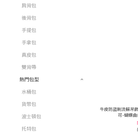
肩背包
後背包
手提包
手拿包
真皮包
雙背帶
熱門包型
水桶包
貨幣包
牛皮防盜刷流蘇吊飾
可-蝴蝶曲奇
波士頓包
托特包