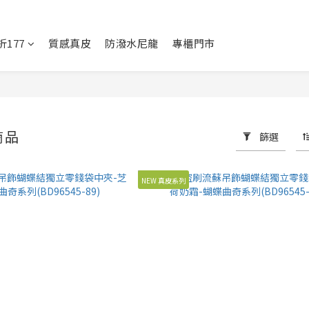
177
質感真皮
防潑水尼龍
專櫃門市
商品
篩選
NEW 真皮系列