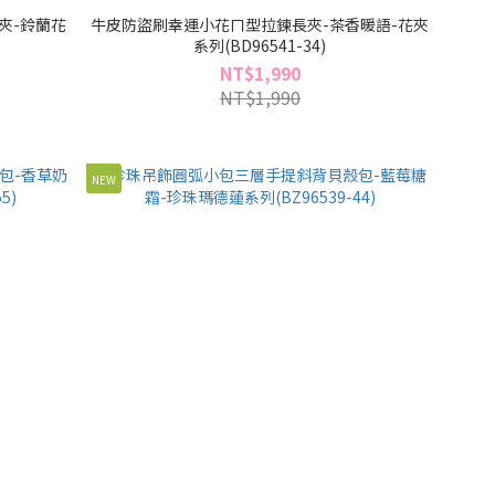
夾-鈴蘭花
牛皮防盜刷幸運小花ㄇ型拉鍊長夾-茶香暖語-花夾
系列(BD96541-34)
NT$1,990
NT$1,990
NEW