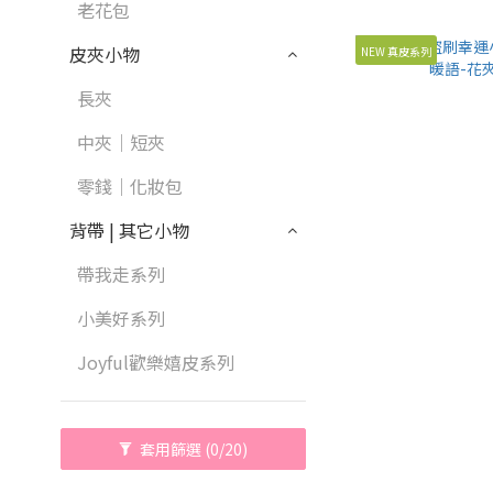
老花包
皮夾小物
NEW 真皮系列
長夾
中夾｜短夾
零錢｜化妝包
背帶 | 其它小物
帶我走系列
小美好系列
Joyful歡樂嬉皮系列
套用篩選
(0/20)