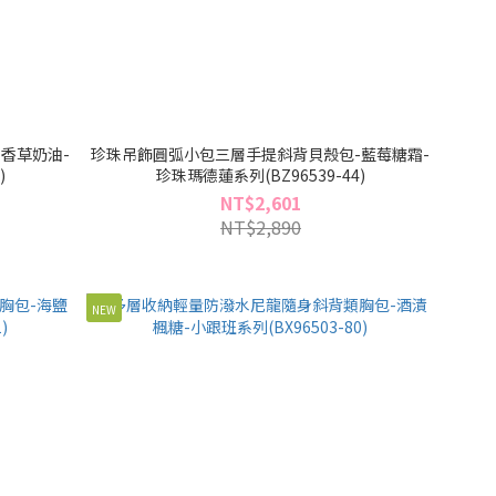
香草奶油-
珍珠吊飾圓弧小包三層手提斜背貝殼包-藍莓糖霜-
)
珍珠瑪德蓮系列(BZ96539-44)
NT$2,601
NT$2,890
NEW