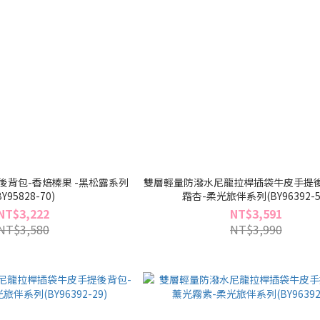
後背包-香焙榛果 -黑松露系列
雙層輕量防潑水尼龍拉桿插袋牛皮手提後
BY95828-70)
霜杏-柔光旅伴系列(BY96392-5
NT$3,222
NT$3,591
NT$3,580
NT$3,990