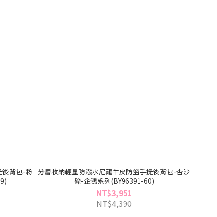
後背包-粉
分層收納輕量防潑水尼龍牛皮防盜手提後背包-杏沙
9)
礫-企鵝系列(BY96391-60)
NT$3,951
NT$4,390