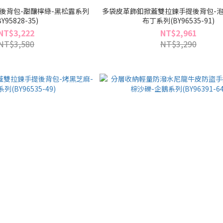
後背包-甜釀檸綠-黑松露系列
多袋皮革飾釦掀蓋雙拉鍊手提後背包-泡
BY95828-35)
布丁系列(BY96535-91)
NT$3,222
NT$2,961
NT$3,580
NT$3,290