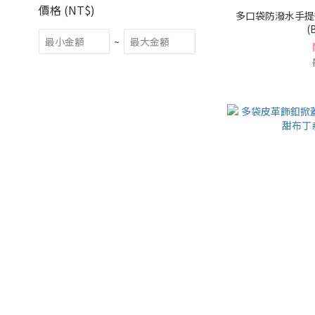
價格 (NT$)
多口袋防潑水手提
(
~