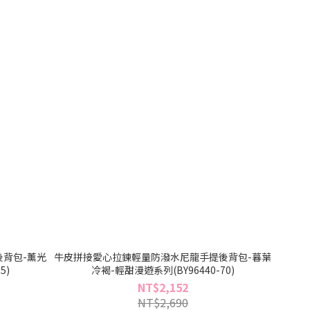
背包-薰光
牛皮拼接愛心拉鍊輕量防潑水尼龍手提後背包-暮葉
5)
冷褐-輕甜漫遊系列(BY96440-70)
NT$2,152
NT$2,690