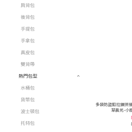
肩背包
後背包
手提包
手拿包
真皮包
雙背帶
熱門包型
水桶包
貨幣包
多袋防盜釦拉鍊拼接
草晨光-小旅程
波士頓包
托特包