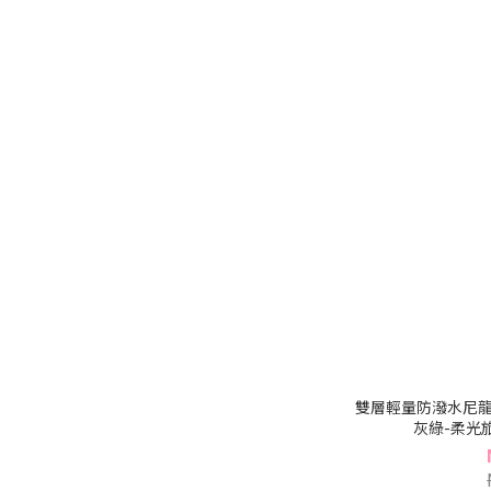
雙層輕量防潑水尼龍
灰綠-柔光旅伴