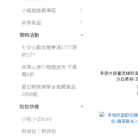
小姐姐推薦專區
本季新品
限時活動
七夕心動攻略💖滿1777現
折177
夾帶心意💘精選皮夾 下單
多袋大容量流線防潑
再9折
沙丘柔棕-流沙
夏日輕裝美學🎀推薦單品
1890起
包包快搜
小包 (<23cm)
斜背包｜側背包