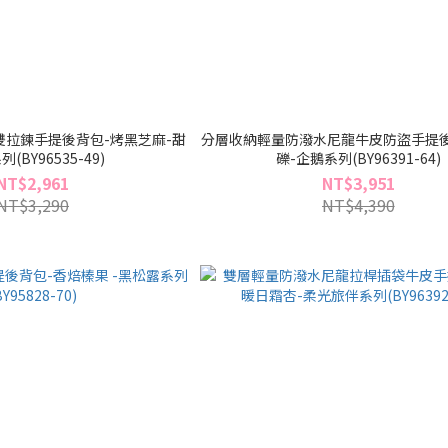
拉鍊手提後背包-烤黑芝麻-甜
分層收納輕量防潑水尼龍牛皮防盜手提後
(BY96535-49)
礫-企鵝系列(BY96391-64)
NT$2,961
NT$3,951
NT$3,290
NT$4,390