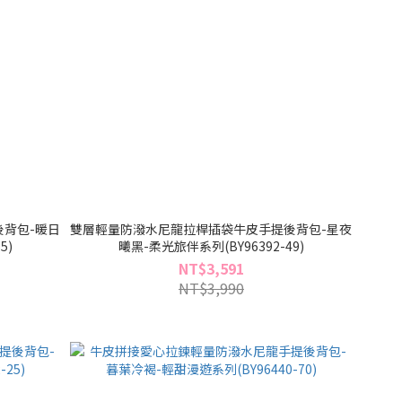
背包-暖日
雙層輕量防潑水尼龍拉桿插袋牛皮手提後背包-星夜
5)
曦黑-柔光旅伴系列(BY96392-49)
NT$3,591
NT$3,990