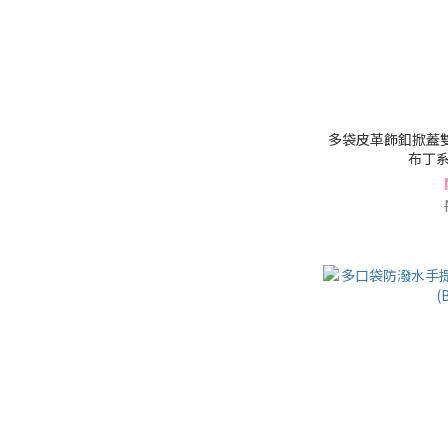
多袋皮革飾釦掀蓋雙
布丁系列