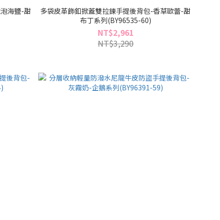
泡海鹽-甜
多袋皮革飾釦掀蓋雙拉鍊手提後背包-香草歐蕾-甜
布丁系列(BY96535-60)
NT$2,961
NT$3,290