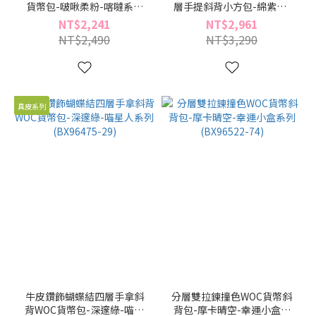
貨幣包-啵啾柔粉-喀噠系列
層手提斜背小方包-綿紫粉-
(BX96533-09)
小黑貓系列(BZ96333-25)
NT$2,241
NT$2,961
NT$2,490
NT$3,290
真皮系列
牛皮鑽飾蝴蝶結四層手拿斜
分層雙拉鍊撞色WOC貨幣斜
背WOC貨幣包-深邃綠-喵星
背包-摩卡晴空-幸運小盒系