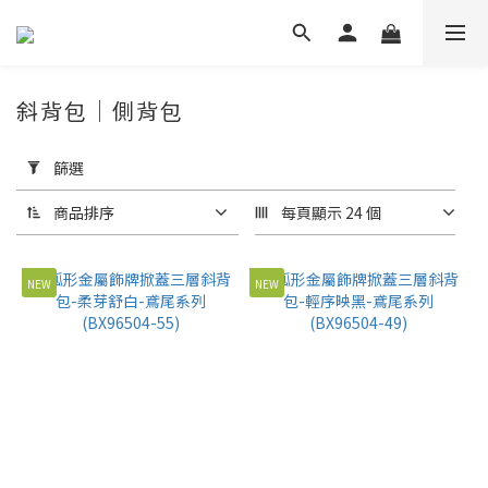
斜背包｜側背包
套
用
篩選
篩
選
商品排序
每頁顯示 24 個
(0/20)
NEW
NEW
價格
(NT$)
~