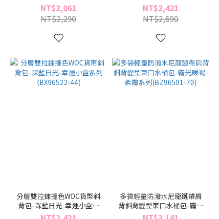
人系列(BX96475-29)
列(BX96522-74)
NT$2,061
NT$2,421
NT$2,290
NT$2,690
分層雙拉鍊撞色WOC貨幣斜
多袋輕量防潑水尼龍鏈帶肩
背包-深藍日光-幸運小盒系
背斜背變型束口水桶包-霧光
列(BX96522-44)
暖褐-柔霧系列(BZ96501-
NT$2,421
NT$3,141