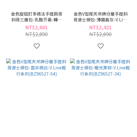
金色旋鈕釘多揹法手提肩背
金色V型尾夾吊牌分層手提斜
斜背三層包-乳酪芥黃-轉轉
背波士頓包-薄霧晨灰-V Line
系列(BZ96490-59)
輕行系列(BZ96527-91)
NT$2,601
NT$2,421
NT$2,890
NT$2,690