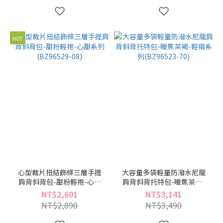
HOT
心型裁片扭結飾條三層手提
大容量多袋輕量防潑水尼龍
肩背斜背包-甜粉輕抱-心甜
肩背斜背托特包-暖焦茶褐-
系列(BZ96529-08)
輕褶系列(BZ96523-70)
NT$2,601
NT$3,141
NT$2,890
NT$3,490