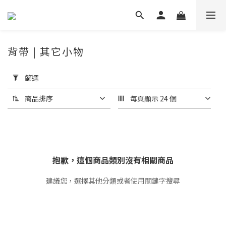
背帶 | 其它小物
套
用
篩選
篩
選
商品排序
每頁顯示 24 個
(0/20)
價格
(NT$)
抱歉，這個商品類別沒有相關商品
建議您，選擇其他分類或者使用關鍵字搜尋
~