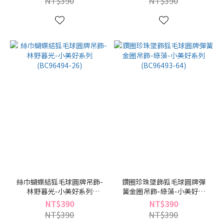
NT$390
NT$390
絲巾蝴蝶結狐毛球圓牌吊飾-
鑽圈珍珠墜飾狐毛球圓牌彈
林野暮光-小美好系列
簧金圈吊飾-綠藻-小美好系
(BC96494-26)
列(BC96493-64)
NT$390
NT$390
NT$390
NT$390