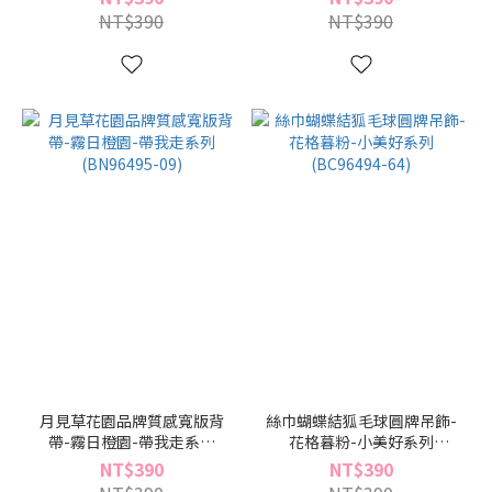
NT$390
NT$390
月見草花園品牌質感寬版背
絲巾蝴蝶結狐毛球圓牌吊飾-
帶-霧日橙園-帶我走系列
花格暮粉-小美好系列
(BN96495-09)
(BC96494-64)
NT$390
NT$390