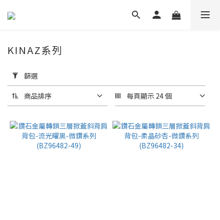
KINAZ系列
套
用
篩選
篩
選
商品排序
每頁顯示 24 個
(0/20)
價格
(NT$)
~