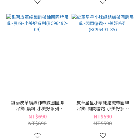
雛菊皮革編織飾帶鍊圈圓牌
皮革星星小球繩結織帶圓牌
吊飾-晨粉-小美好系列
吊飾-閃閃糖霜-小美好系列
(BC96492-09)
(BC96491-85)
NT$690
NT$590
NT$690
NT$590