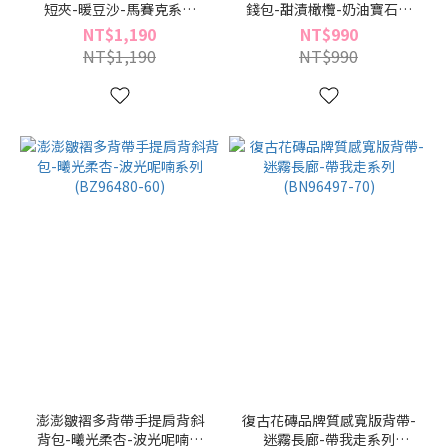
短夾-暖豆沙-馬賽克系列
錢包-甜漬橄欖-奶油寶石系
(BD96489-10)
列(BB96485-26)
NT$1,190
NT$990
NT$1,190
NT$990
澎澎皺褶多背帶手提肩背斜
復古花磚品牌質感寬版背帶-
背包-曦光柔杏-波光呢喃系
迷霧長廊-帶我走系列