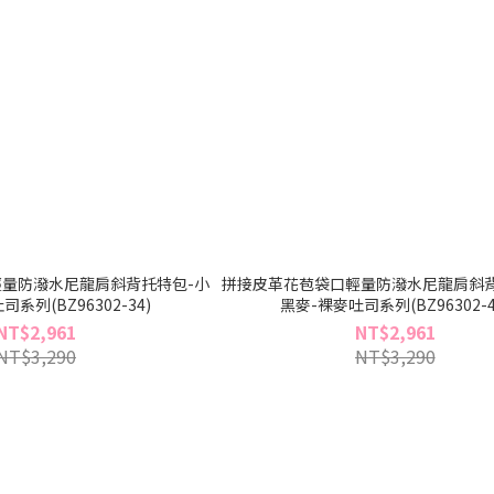
量防潑水尼龍肩斜背托特包-小
拼接皮革花苞袋口輕量防潑水尼龍肩斜背
系列(BZ96302-34)
黑麥-裸麥吐司系列(BZ96302-4
NT$2,961
NT$2,961
NT$3,290
NT$3,290