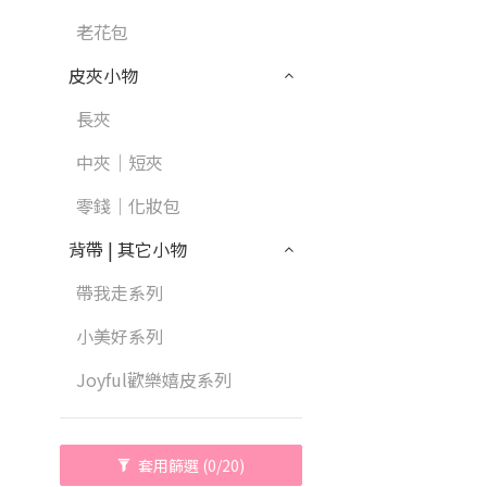
老花包
皮夾小物
長夾
中夾｜短夾
零錢｜化妝包
背帶 | 其它小物
帶我走系列
小美好系列
Joyful歡樂嬉皮系列
套用篩選
(0/20)