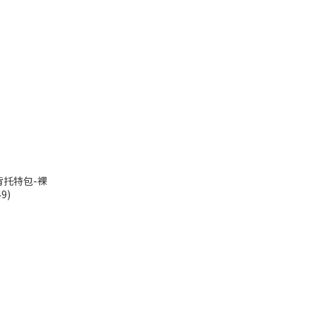
托特包-裸
9)