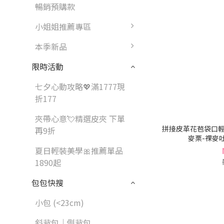
暢銷預購款
小姐姐推薦專區
本季新品
限時活動
七夕心動攻略💖滿1777現
折177
夾帶心意💘精選皮夾 下單
拼接皮革花苞袋口輕
再9折
麥栗-祼麥吐司
夏日輕裝美學🎀推薦單品
1890起
包包快搜
小包 (<23cm)
斜背包｜側背包