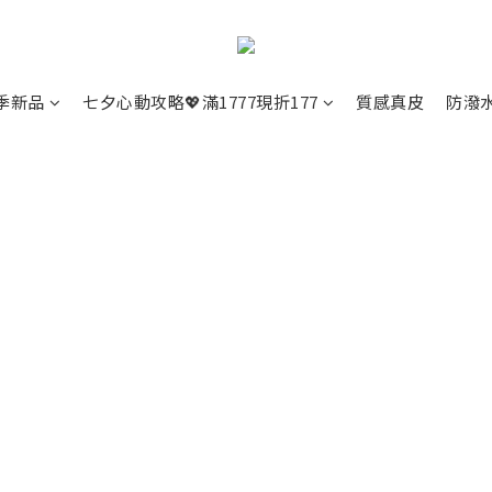
季新品
七夕心動攻略💖滿1777現折177
質感真皮
防潑