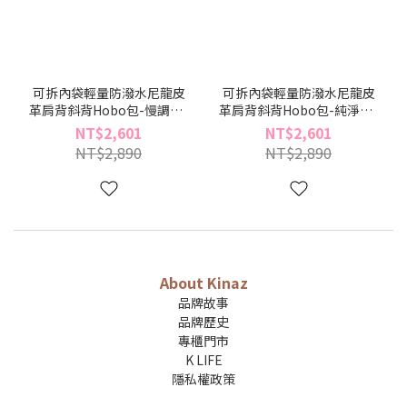
可拆內袋輕量防潑水尼龍皮
可拆內袋輕量防潑水尼龍皮
革肩背斜背Hobo包-慢調褐-
革肩背斜背Hobo包-純淨黑-
ZERO零系列(BZ96505-70)
ZERO零系列(BZ96505-49)
NT$2,601
NT$2,601
NT$2,890
NT$2,890
About Kinaz
品牌故事
品牌歷史
專櫃門市
K LIFE
隱私權政策