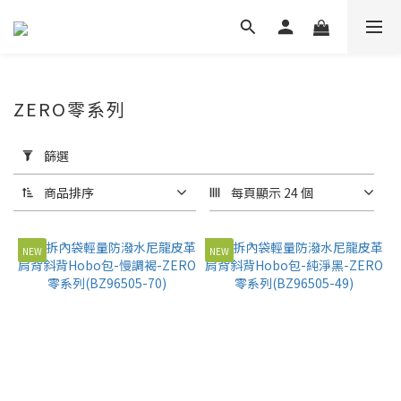
ZERO零系列
套
用
篩選
篩
選
商品排序
每頁顯示 24 個
(0/20)
NEW
NEW
價格
(NT$)
~