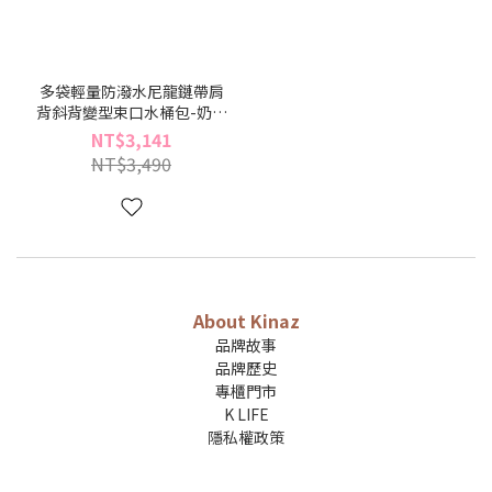
多袋輕量防潑水尼龍鏈帶肩
背斜背變型束口水桶包-奶霧
栗棕-柔霧系列(BZ96501-
NT$3,141
34)
NT$3,490
About Kinaz
品牌故事
品牌歷史
專櫃門市
K LIFE
隱私權政策