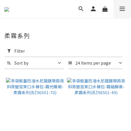
柔霧系列
Apply
Filter
Filter
(0/20)
Sort by
24 Items per page
Price
Range
(NT$)
~