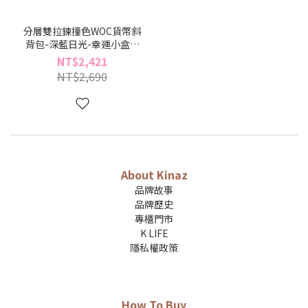
分層雙拉鍊撞色WOC貨幣斜
背包-深藍日光-幸運小盒系
列(BX96522-44)
NT$2,421
NT$2,690
About Kinaz
品牌故事
品牌歷史
專櫃門市
K LIFE
隱私權政策
How To Buy