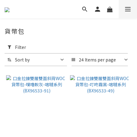
貨幣包
Apply
Filter
Filter
(0/20)
Sort by
24 Items per page
Price
Range
(NT$)
~