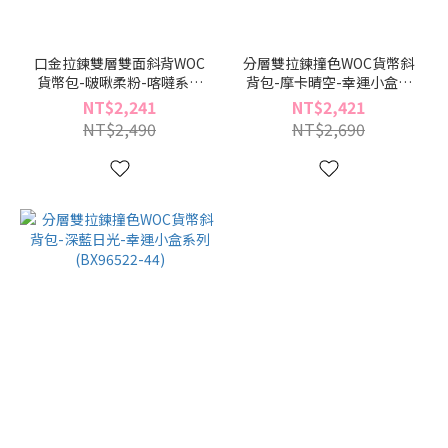
口金拉鍊雙層雙面斜背WOC
分層雙拉鍊撞色WOC貨幣斜
貨幣包-啵啾柔粉-喀噠系列
背包-摩卡晴空-幸運小盒系
(BX96533-09)
列(BX96522-74)
NT$2,241
NT$2,421
NT$2,490
NT$2,690