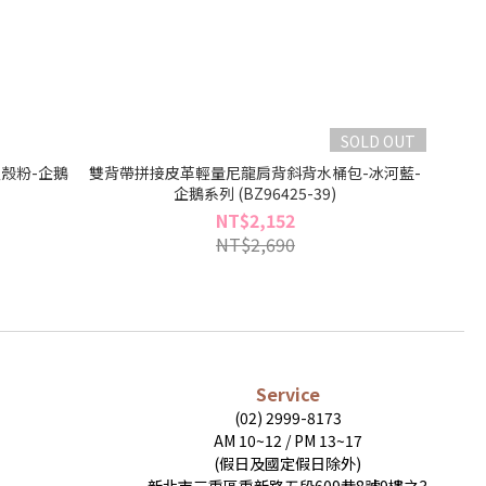
SOLD OUT
殼粉-企鵝
雙背帶拼接皮革輕量尼龍肩背斜背水桶包-冰河藍-
企鵝系列 (BZ96425-39)
NT$2,152
NT$2,690
Service
(02) 2999-8173
AM 10~12 / PM 13~17
(假日及國定假日除外)
新北市三重區重新路五段609巷8號9樓之3