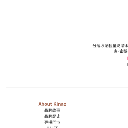
分層收納輕量防潑水
杏-企鵝系
About Kinaz
品牌故事
品牌歷史
專櫃門市
K LIFE