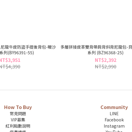
尼龍牛皮防盜手提後背包-暖沙
多層拼接皮革雙背帶肩背斜背尼龍包-貝
列(BY96391-55)
系列 (BZ96368-25)
NT$3,951
NT$2,392
NT$4,390
NT$2,990
How To Buy
Community
常見問題
LINE
VIP募集
Facebook
紅利點數說明
Instagram
保養維修
YouTube