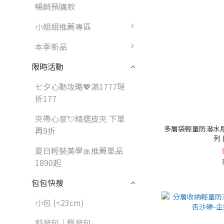
暢銷預購款
小姐姐推薦專區
本季新品
限時活動
七夕心動攻略💖滿1777現
折177
夾帶心意💘精選皮夾 下單
多層袋輕量防潑水尼
再9折
列 
夏日輕裝美學🎀推薦單品
1890起
包包快搜
小包 (<23cm)
斜背包｜側背包