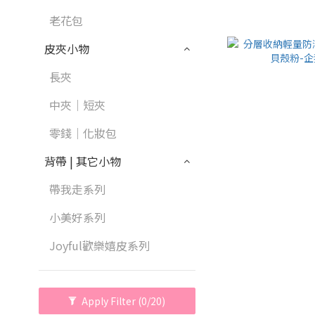
老花包
皮夾小物
長夾
中夾｜短夾
零錢｜化妝包
背帶 | 其它小物
帶我走系列
小美好系列
Joyful歡樂嬉皮系列
Apply Filter
(0/20)