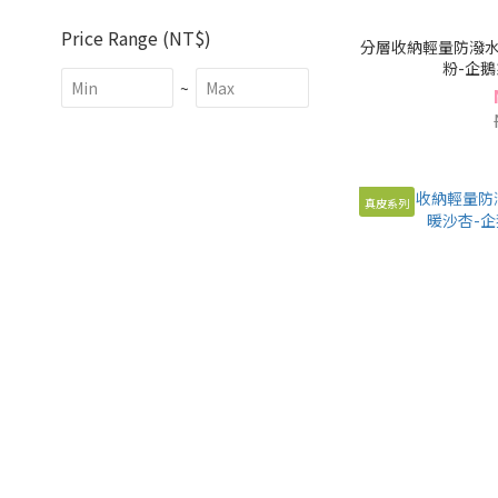
Price Range (NT$)
分層收納輕量防潑水
粉-企鵝系
~
真皮系列