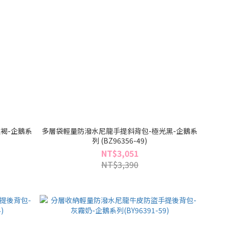
褐-企鵝系
多層袋輕量防潑水尼龍手提斜背包-極光黑-企鵝系
列 (BZ96356-49)
NT$3,051
NT$3,390