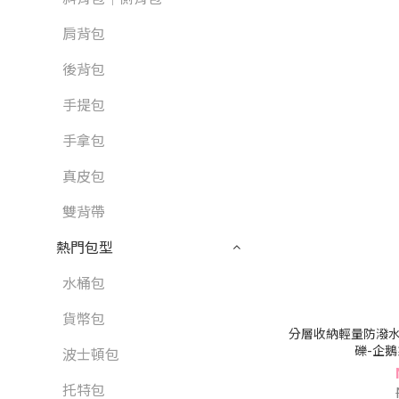
肩背包
後背包
手提包
手拿包
真皮包
雙背帶
熱門包型
水桶包
貨幣包
分層收納輕量防潑水
礫-企鵝系
波士頓包
托特包