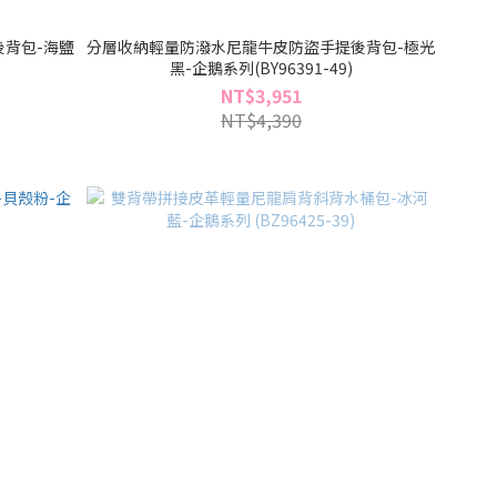
背包-海鹽
分層收納輕量防潑水尼龍牛皮防盜手提後背包-極光
黑-企鵝系列(BY96391-49)
NT$3,951
NT$4,390