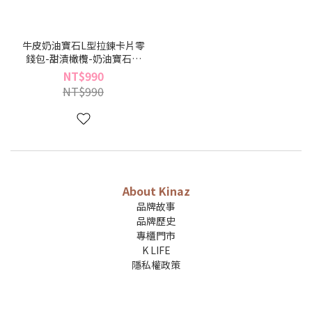
牛皮奶油寶石L型拉鍊卡片零
錢包-甜漬橄欖-奶油寶石系
列(BB96485-26)
NT$990
NT$990
About Kinaz
品牌故事
品牌歷史
專櫃門市
K LIFE
隱私權政策