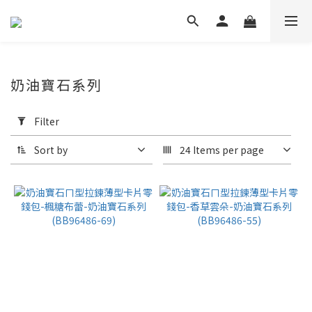
奶油寶石系列
Apply
Filter
Filter
(0/20)
Sort by
24 Items per page
Price
Range
(NT$)
~