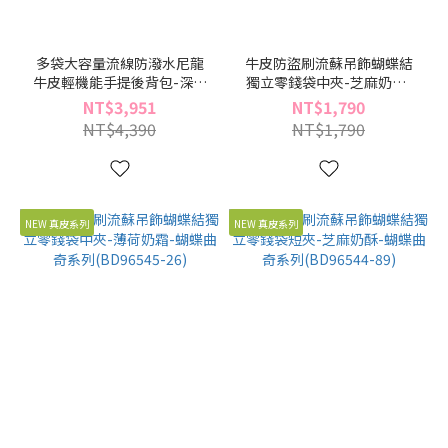
多袋大容量流線防潑水尼龍
牛皮防盜刷流蘇吊飾蝴蝶結
牛皮輕機能手提後背包-深域
獨立零錢袋中夾-芝麻奶酥-
湛藍-流沙系列(BY96509-44)
蝴蝶曲奇系列(BD96545-89)
NT$3,951
NT$1,790
NT$4,390
NT$1,790
NEW 真皮系列
NEW 真皮系列