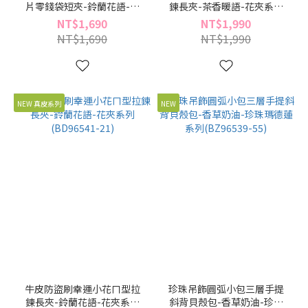
片零錢袋短夾-鈴蘭花語-花
鍊長夾-茶香暖語-花夾系列
夾系列(BD96542-21)
(BD96541-34)
NT$1,690
NT$1,990
NT$1,690
NT$1,990
NEW 真皮系列
NEW
牛皮防盜刷幸運小花ㄇ型拉
珍珠吊飾圓弧小包三層手提
鍊長夾-鈴蘭花語-花夾系列
斜背貝殼包-香草奶油-珍珠