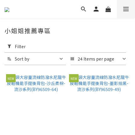
小姐姐推薦專區
Apply
Filter
Filter
(0/20)
Sort by
24 Items per page
Price
Range
NEW
NEW
(NT$)
~