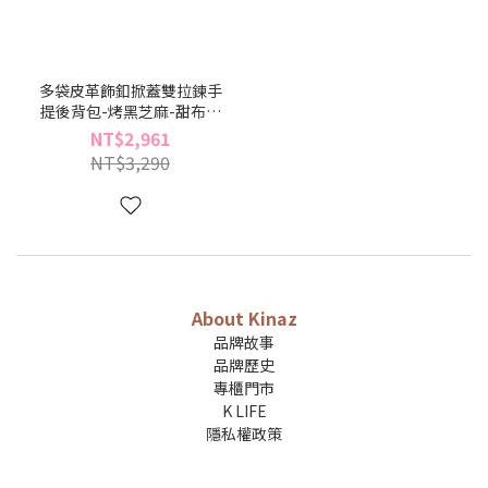
多袋皮革飾釦掀蓋雙拉鍊手
提後背包-烤黑芝麻-甜布丁
系列(BY96535-49)
NT$2,961
NT$3,290
About Kinaz
品牌故事
品牌歷史
專櫃門市
K LIFE
隱私權政策