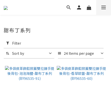
甜布丁系列
Apply
Filter
Filter
(0/20)
Sort by
24 Items per page
Price
Range
(NT$)
~