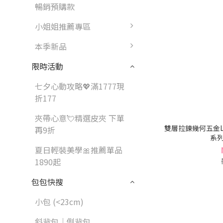
暢銷預購款
小姐姐推薦專區
本季新品
限時活動
七夕心動攻略💖滿1777現
折177
夾帶心意💘精選皮夾 下單
雙層拉鍊幾何五金L
再9折
系列(
夏日輕裝美學🎀推薦單品
1890起
包包快搜
小包 (<23cm)
斜背包｜側背包