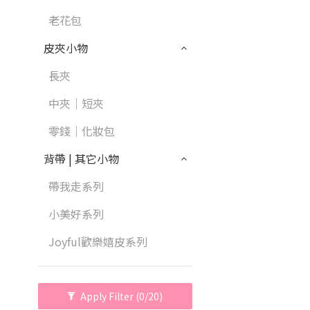
老花包
皮夾小物
長夾
中夾｜短夾
零錢｜化妝包
背帶 | 其它小物
帶我走系列
小美好系列
Joyful歡樂嬉皮系列
Apply Filter
(0/20)