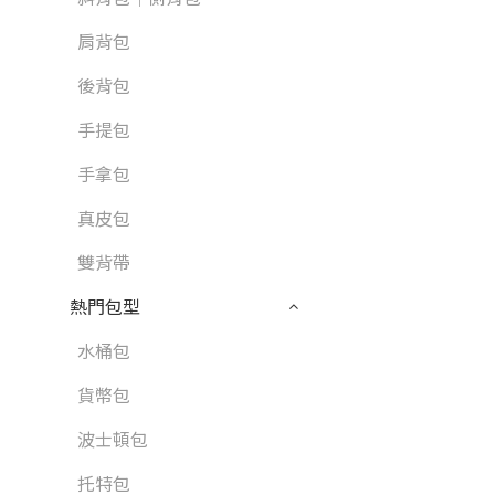
肩背包
後背包
手提包
手拿包
真皮包
雙背帶
熱門包型
水桶包
貨幣包
波士頓包
托特包