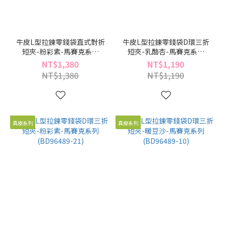
牛皮L型拉鍊零錢袋直式對折
牛皮L型拉鍊零錢袋D環三折
短夾-粉彩紫-馬賽克系列
短夾-乳酪杏-馬賽克系列
(BD95961-21)
(BD96489-55)
NT$1,380
NT$1,190
NT$1,380
NT$1,190
真皮系列
真皮系列