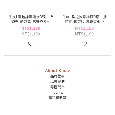
牛皮L型拉鍊零錢袋D環三折
牛皮L型拉鍊零錢袋D環三折
短夾-粉彩紫-馬賽克系列
短夾-暖豆沙-馬賽克系列
(BD96489-21)
(BD96489-10)
NT$1,190
NT$1,190
NT$1,190
NT$1,190
About Kinaz
品牌故事
品牌歷史
專櫃門市
K LIFE
隱私權政策