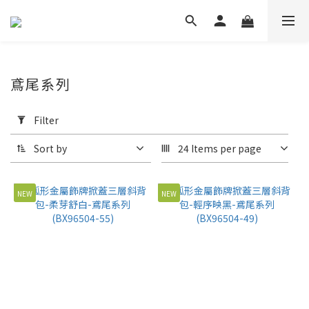
鳶尾系列
Apply
Filter
Filter
(0/20)
Sort by
24 Items per page
Price
Range
NEW
NEW
(NT$)
~