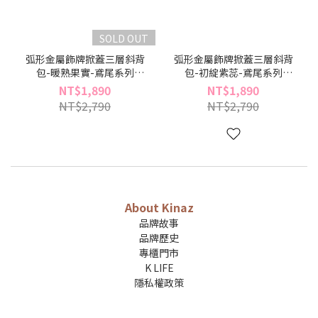
SOLD OUT
弧形金屬飾牌掀蓋三層斜背
弧形金屬飾牌掀蓋三層斜背
包-暖熟果實-鳶尾系列
包-初綻紫蕊-鳶尾系列
(BX96504-34)
(BX96504-25)
NT$1,890
NT$1,890
NT$2,790
NT$2,790
About Kinaz
品牌故事
品牌歷史
專櫃門市
K LIFE
隱私權政策