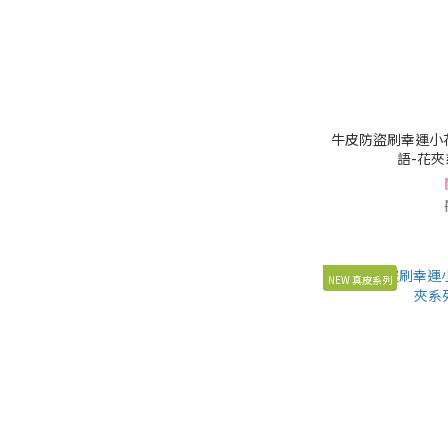
牛皮防盜刷幸運小
語-花夾系
NEW 真皮系列