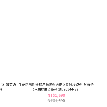
夾-薄荷奶
牛皮防盜刷流蘇吊飾蝴蝶結獨立零錢袋短夾-芝麻奶
)
酥-蝴蝶曲奇系列(BD96544-89)
NT$1,690
NT$1,690