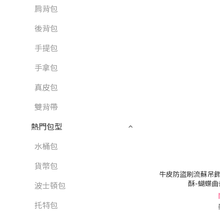
肩背包
後背包
手提包
手拿包
真皮包
雙背帶
熱門包型
水桶包
貨幣包
牛皮防盜刷流蘇吊飾
酥-蝴蝶曲奇
波士頓包
托特包