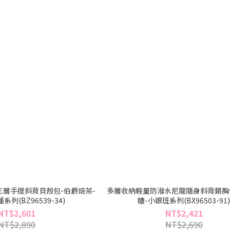
層手提斜背貝殼包-伯爵焙茶-
多層收納輕量防潑水尼龍隨身斜背類胸
列(BZ96539-34)
糖-小跟班系列(BX96503-91
NT$2,601
NT$2,421
NT$2,890
NT$2,690