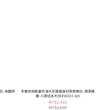
包-海鹽綿
多層收納輕量防潑水尼龍隨身斜背類胸包-酒漬楓
)
糖-小跟班系列(BX96503-80)
NT$2,421
NT$2,690