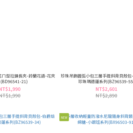
ㄇ型拉鍊長夾-鈴蘭花語-花夾
珍珠吊飾圓弧小包三層手提斜背貝殼包-
BD96541-21)
珍珠瑪德蓮系列(BZ96539-55
NT$1,990
NT$2,601
NT$1,990
NT$2,890
NEW