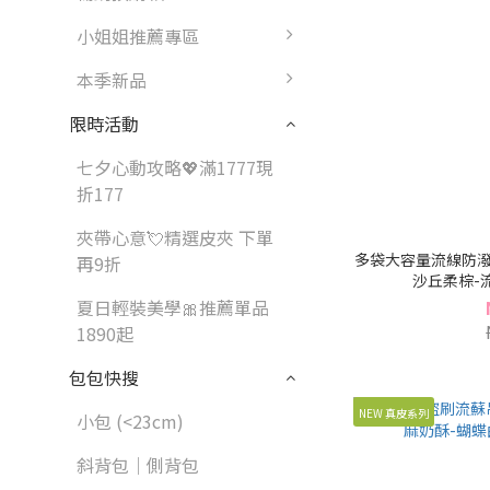
小姐姐推薦專區
本季新品
限時活動
七夕心動攻略💖滿1777現
折177
夾帶心意💘精選皮夾 下單
多袋大容量流線防潑
再9折
沙丘柔棕-流沙
夏日輕裝美學🎀推薦單品
1890起
包包快搜
NEW 真皮系列
小包 (<23cm)
斜背包｜側背包