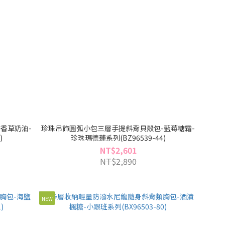
香草奶油-
珍珠吊飾圓弧小包三層手提斜背貝殼包-藍莓糖霜-
)
珍珠瑪德蓮系列(BZ96539-44)
NT$2,601
NT$2,890
NEW