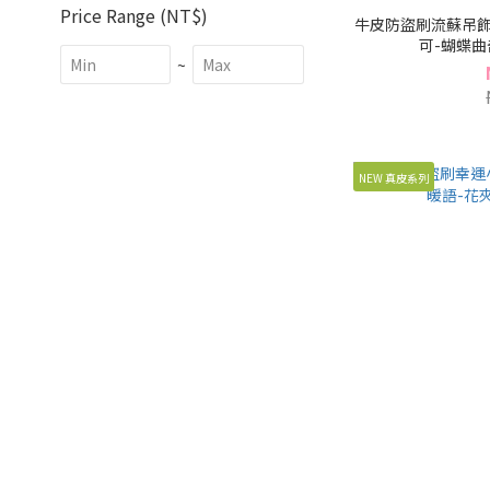
Price Range (NT$)
牛皮防盜刷流蘇吊飾
可-蝴蝶曲奇
~
NEW 真皮系列