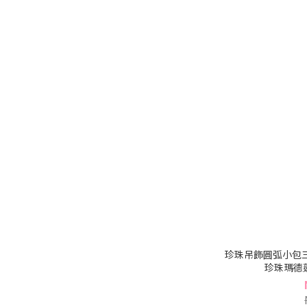
珍珠吊飾圓弧小包三
珍珠瑪德蓮系