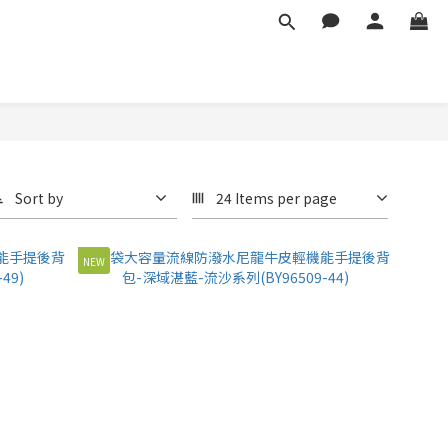
Sort by
24 Items per page
NEW