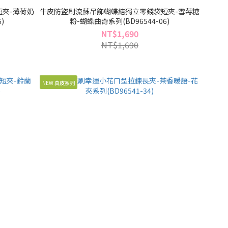
夾-薄荷奶
牛皮防盜刷流蘇吊飾蝴蝶結獨立零錢袋短夾-雪莓糖
)
粉-蝴蝶曲奇系列(BD96544-06)
NT$1,690
NT$1,690
NEW 真皮系列