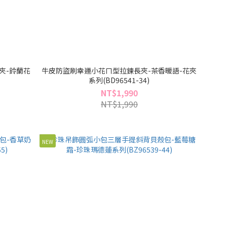
夾-鈴蘭花
牛皮防盜刷幸運小花ㄇ型拉鍊長夾-茶香暖語-花夾
系列(BD96541-34)
NT$1,990
NT$1,990
NEW