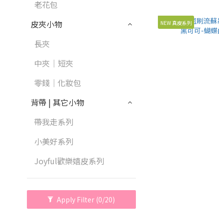
老花包
皮夾小物
NEW 真皮系列
長夾
中夾｜短夾
零錢｜化妝包
背帶 | 其它小物
帶我走系列
小美好系列
Joyful歡樂嬉皮系列
Apply Filter
(0/20)